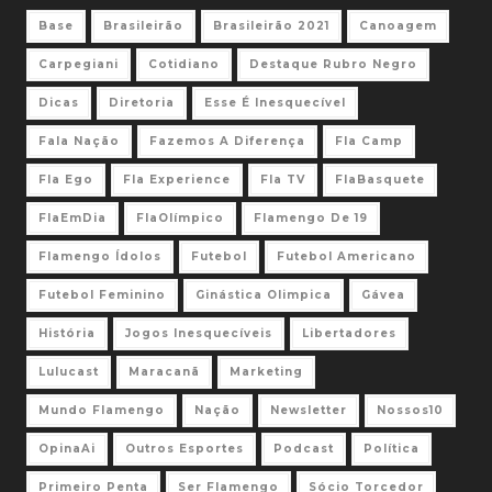
Base
Brasileirão
Brasileirão 2021
Canoagem
Carpegiani
Cotidiano
Destaque Rubro Negro
Dicas
Diretoria
Esse É Inesquecível
Fala Nação
Fazemos A Diferença
Fla Camp
Fla Ego
Fla Experience
Fla TV
FlaBasquete
FlaEmDia
FlaOlímpico
Flamengo De 19
Flamengo Ídolos
Futebol
Futebol Americano
Futebol Feminino
Ginástica Olimpica
Gávea
História
Jogos Inesquecíveis
Libertadores
Lulucast
Maracanã
Marketing
Mundo Flamengo
Nação
Newsletter
Nossos10
OpinaAi
Outros Esportes
Podcast
Política
Primeiro Penta
Ser Flamengo
Sócio Torcedor