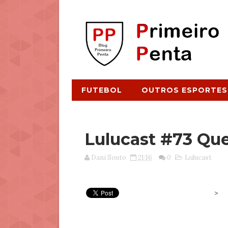
FUTEBOL
OUTROS ESPORTES
Lulucast #73 Que
Dani Souto
21:16
0
Lulucast
>