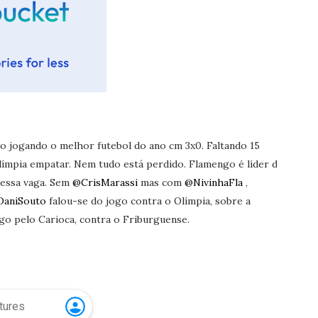
 jogando o melhor futebol do ano cm 3x0. Faltando 15
límpia empatar. Nem tudo está perdido. Flamengo é líder do
 essa vaga. Sem
@CrisMarassi
mas com
@NivinhaFla
,
aniSouto
falou-se do jogo contra o Olímpia, sobre a
go pelo Carioca, contra o Friburguense.