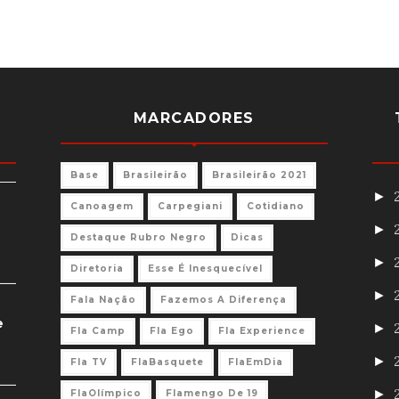
MARCADORES
Base
Brasileirão
Brasileirão 2021
►
Canoagem
Carpegiani
Cotidiano
►
Destaque Rubro Negro
Dicas
►
Diretoria
Esse É Inesquecível
►
Fala Nação
Fazemos A Diferença
e
►
Fla Camp
Fla Ego
Fla Experience
►
Fla TV
FlaBasquete
FlaEmDia
►
FlaOlímpico
Flamengo De 19