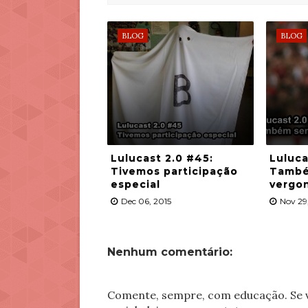
BLOG
BLOG
Lulucast 2.0 #45:
Luluca
Tivemos participação
També
especial
vergon
Dec 06, 2015
Nov 29
Nenhum comentário:
Comente, sempre, com educação. Se v