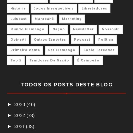
História
Jogos Inesquecíveis
Libertadores
Lulucast
Maracanã
Marketing
Mundo Flamengo
Nação
Newsletter
Nossos10
OpinaAi
Outros Esportes
Podcast
Política
Primeiro Penta
Ser Flamengo
Sócio Torcedor
Top 5
Traidores Da Nação
É Campeão
TODOS OS POSTS DESTE BLOG
2023
(46)
►
2022
(78)
►
2021
(38)
►