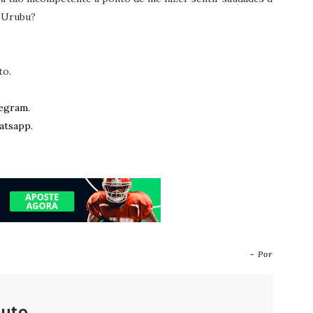
 Urubu?
to.
egram.
atsapp.
- Por
outo