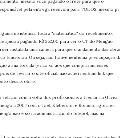
momento, mesmo você pagando o frete para que o
 responsável pela entrega reenviou para TODOS, mesmo pra
lguma insistência, toda a "matemática" do recebimento,
que ajudou pagando R$ 252,00 para ver o CT do Mengão
 a ser instalada uma câmera para que o andamento das obras
co funcionou. Ou seja, não houve nenhuma preocupação da
ção a sua torcida (e não só aos que compraram esses
pois de revirar o site oficial, não achei nenhum link que
nto dessas obras.
 relação com a volta dos profissionais a treinar na Gávea.
mengo a 2007 com o Joel, Kleberson e Rômulo, agora eu
go não é só na administração do futebol, mas na
á tão incompetente a ponto de me fazer sentir saudades do