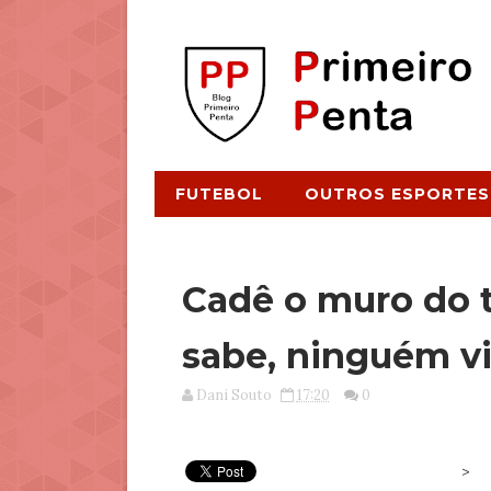
FUTEBOL
OUTROS ESPORTES
Cadê o muro do 
sabe, ninguém vi
Dani Souto
17:20
0
>