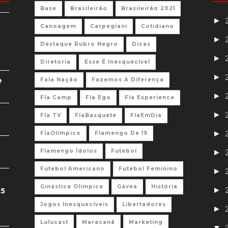
Base
Brasileirão
Brasileirão 2021
►
Canoagem
Carpegiani
Cotidiano
►
Destaque Rubro Negro
Dicas
►
Diretoria
Esse É Inesquecível
►
e
Fala Nação
Fazemos A Diferença
►
Fla Camp
Fla Ego
Fla Experience
►
Fla TV
FlaBasquete
FlaEmDia
►
FlaOlímpico
Flamengo De 19
Flamengo Ídolos
Futebol
►
Futebol Americano
Futebol Feminino
►
Ginástica Olimpica
Gávea
História
►
 5
Jogos Inesquecíveis
Libertadores
►
Lulucast
Maracanã
Marketing
▼