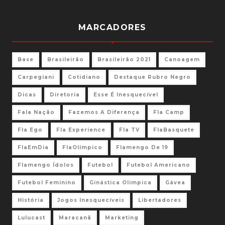
MARCADORES
Base
Brasileirão
Brasileirão 2021
Canoagem
Carpegiani
Cotidiano
Destaque Rubro Negro
Dicas
Diretoria
Esse É Inesquecível
Fala Nação
Fazemos A Diferença
Fla Camp
Fla Ego
Fla Experience
Fla TV
FlaBasquete
FlaEmDia
FlaOlímpico
Flamengo De 19
Flamengo Ídolos
Futebol
Futebol Americano
Futebol Feminino
Ginástica Olimpica
Gávea
História
Jogos Inesquecíveis
Libertadores
Lulucast
Maracanã
Marketing