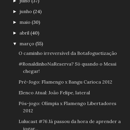
julho
(37)
►
junho
(24)
►
maio
(30)
►
abril
(40)
►
março
(55)
▼
O caminho irreversível da Botafoguetização
#RonaldinhoNaReserva? Só quando o Messi
chegar!
Pré-Jogo: Flamengo x Bangu Carioca 2012
Elenco Atual: João Felipe, lateral
Pós-jogo: Olímpia x Flamengo Libertadores
2012
Lulucast #76 Já passou da hora de aprender a
jogar...