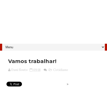
Vamos trabalhar!
Dani Souto
09:18
Cotidiano
>