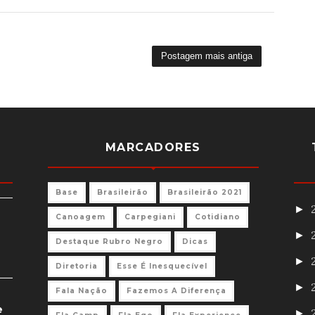
Postagem mais antiga
MARCADORES
Base
Brasileirão
Brasileirão 2021
►
Canoagem
Carpegiani
Cotidiano
►
Destaque Rubro Negro
Dicas
►
Diretoria
Esse É Inesquecível
►
Fala Nação
Fazemos A Diferença
e
►