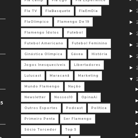
Fla Camp
Fla Ego
Fla Experience
►
Fla TV
FlaBasquete
FlaEmDia
►
FlaOlímpico
Flamengo De 19
Flamengo Ídolos
Futebol
►
Futebol Americano
Futebol Feminino
►
Ginástica Olimpica
Gávea
História
►
Jogos Inesquecíveis
Libertadores
►
Lulucast
Maracanã
Marketing
▼
Mundo Flamengo
Nação
Newsletter
Nossos10
OpinaAi
 5
Outros Esportes
Podcast
Política
Primeiro Penta
Ser Flamengo
Sócio Torcedor
Top 5