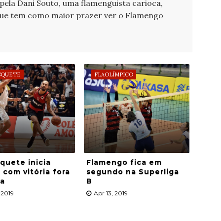
 pela Dani Souto, uma flamenguista carioca,
que tem como maior prazer ver o Flamengo
SQUETE
FLAOLÍMPICO
quete inicia
Flamengo fica em
 com vitória fora
segundo na Superliga
sa
B
 2019
Apr 13, 2019