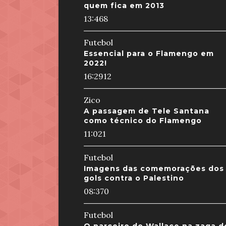
quem fica em 2013
13:46
8
Futebol
Essencial para o Flamengo em
2022!
16:29
12
Zico
A passagem de Tele Santana
como técnico do Flamengo
11:02
1
Futebol
Imagens das comemorações dos
gols contra o Palestino
08:37
0
Futebol