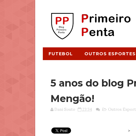
FUTEBOL
OUTROS ESPORTES
5 anos do blog P
Mengão!
Dani Souto
23:34
Outros Esport
>