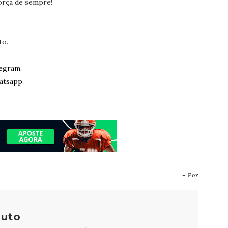
orça de sempre!
to.
egram.
atsapp.
- Por
outo