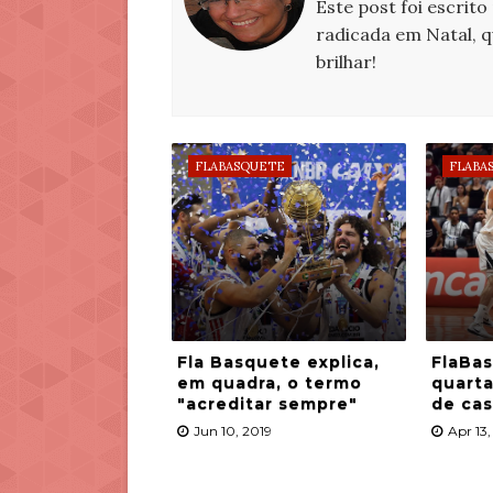
Este post foi escrito
radicada em Natal, 
brilhar!
FLABASQUETE
FLABA
Fla Basquete explica,
FlaBas
em quadra, o termo
quarta
"acreditar sempre"
de ca
Jun 10, 2019
Apr 13,