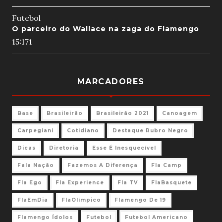
Futebol
O parceiro do Wallace na zaga do Flamengo
15:17
1
MARCADORES
Base
Brasileirão
Brasileirão 2021
Canoagem
Carpegiani
Cotidiano
Destaque Rubro Negro
Dicas
Diretoria
Esse É Inesquecível
Fala Nação
Fazemos A Diferença
Fla Camp
Fla Ego
Fla Experience
Fla TV
FlaBasquete
FlaEmDia
FlaOlímpico
Flamengo De 19
Flamengo Ídolos
Futebol
Futebol Americano