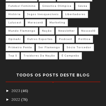
Futebol Feminino
Ginástica Olimpica
Gávea
História
Jogos Inesquecíveis
Libertadores
Lulucast
Maracanã
Marketing
Mundo Flamengo
Nação
Newsletter
Nossos10
OpinaAi
Outros Esportes
Podcast
Política
Primeiro Penta
Ser Flamengo
Sócio Torcedor
Top 5
Traidores Da Nação
É Campeão
TODOS OS POSTS DESTE BLOG
2023
(46)
►
2022
(78)
►