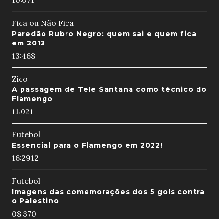
10:07
1
Fica ou Não Fica
Paredão Rubro Negro: quem sai e quem fica
em 2013
13:46
8
Zico
A passagem de Tele Santana como técnico do
Flamengo
11:02
1
Futebol
Essencial para o Flamengo em 2022!
16:29
12
Futebol
Imagens das comemorações dos 5 gols contra
o Palestino
08:37
0