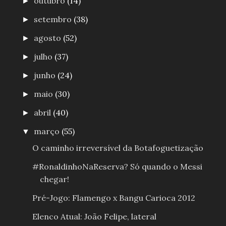
outubro
(14)
►
setembro
(38)
►
agosto
(52)
►
julho
(37)
►
junho
(24)
►
maio
(30)
►
abril
(40)
►
março
(55)
▼
O caminho irreversível da Botafoguetização
#RonaldinhoNaReserva? Só quando o Messi
chegar!
Pré-Jogo: Flamengo x Bangu Carioca 2012
Elenco Atual: João Felipe, lateral