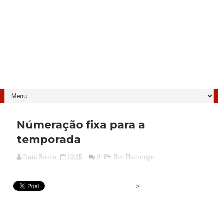
Númeração fixa para a
temporada
Dani Souto
10:25
0
Ser Flamengo
>