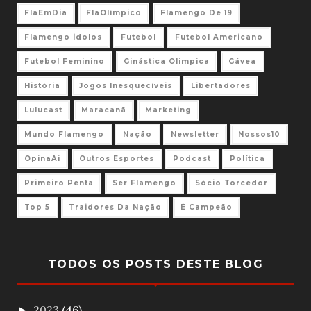
FlaEmDia
FlaOlímpico
Flamengo De 19
Flamengo Ídolos
Futebol
Futebol Americano
Futebol Feminino
Ginástica Olimpica
Gávea
História
Jogos Inesquecíveis
Libertadores
Lulucast
Maracanã
Marketing
Mundo Flamengo
Nação
Newsletter
Nossos10
OpinaAi
Outros Esportes
Podcast
Política
Primeiro Penta
Ser Flamengo
Sócio Torcedor
Top 5
Traidores Da Nação
É Campeão
TODOS OS POSTS DESTE BLOG
2023
(46)
►