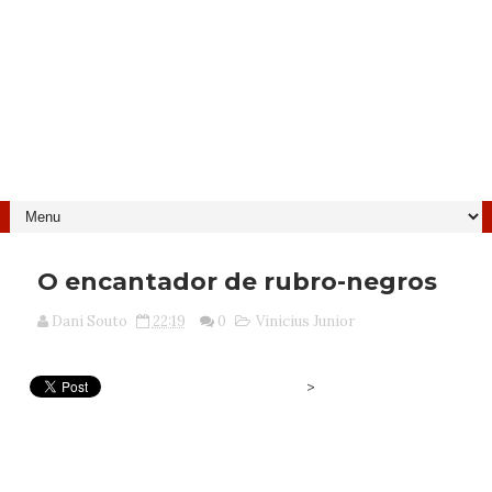
O encantador de rubro-negros
Dani Souto
22:19
0
Vinicius Junior
>