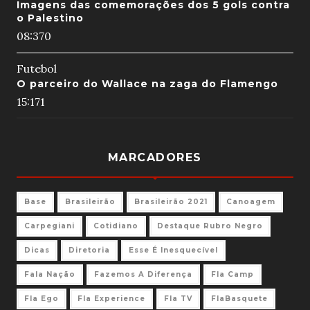
Imagens das comemorações dos 5 gols contra
o Palestino
08:37
0
Futebol
O parceiro do Wallace na zaga do Flamengo
15:17
1
MARCADORES
Base
Brasileirão
Brasileirão 2021
Canoagem
Carpegiani
Cotidiano
Destaque Rubro Negro
Dicas
Diretoria
Esse É Inesquecível
Fala Nação
Fazemos A Diferença
Fla Camp
Fla Ego
Fla Experience
Fla TV
FlaBasquete