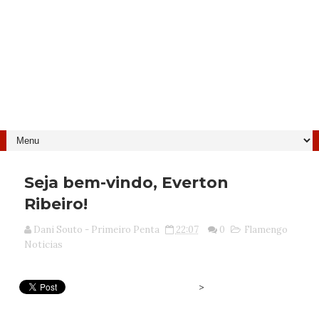
Seja bem-vindo, Everton
Ribeiro!
Dani Souto - Primeiro Penta
22:07
0
Flamengo
Noticias
>