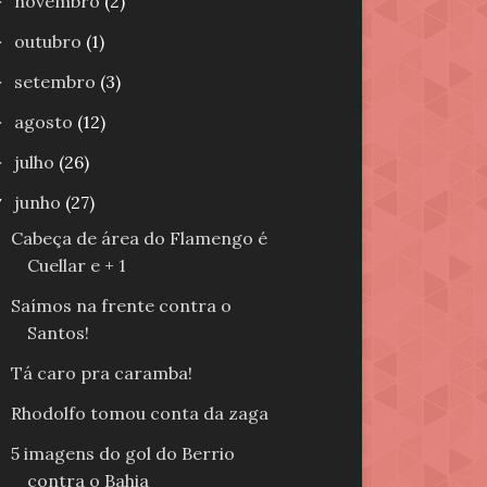
novembro
(2)
►
outubro
(1)
►
setembro
(3)
►
agosto
(12)
►
julho
(26)
►
junho
(27)
▼
Cabeça de área do Flamengo é
Cuellar e + 1
Saímos na frente contra o
Santos!
Tá caro pra caramba!
Rhodolfo tomou conta da zaga
5 imagens do gol do Berrio
contra o Bahia