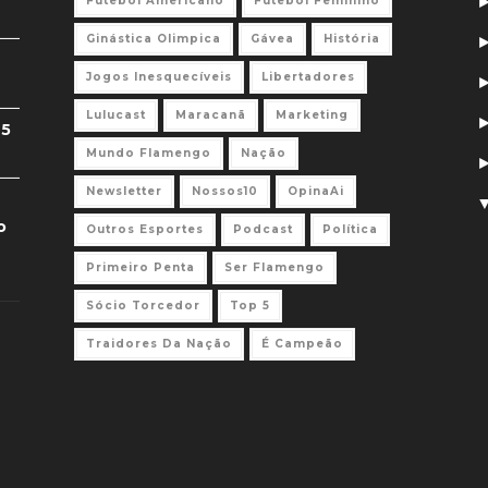
Futebol Americano
Futebol Feminino
Ginástica Olimpica
Gávea
História
Jogos Inesquecíveis
Libertadores
Lulucast
Maracanã
Marketing
 5
Mundo Flamengo
Nação
Newsletter
Nossos10
OpinaAi
o
Outros Esportes
Podcast
Política
Primeiro Penta
Ser Flamengo
Sócio Torcedor
Top 5
Traidores Da Nação
É Campeão