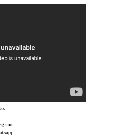
to.
egram.
atsapp.