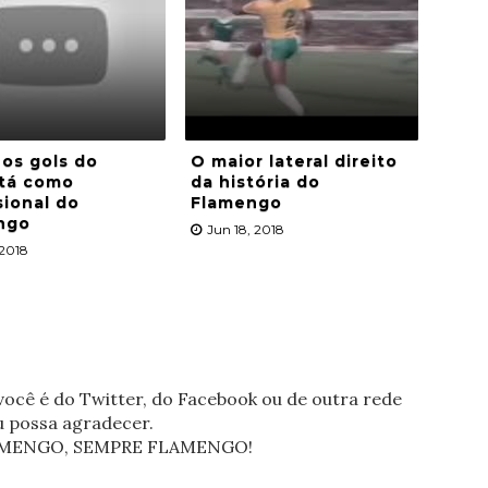
os gols do
O maior lateral direito
tá como
da história do
sional do
Flamengo
ngo
Jun 18, 2018
 2018
ocê é do Twitter, do Facebook ou de outra rede
eu possa agradecer.
FLAMENGO, SEMPRE FLAMENGO!