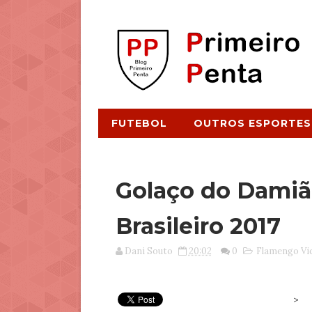
FUTEBOL
OUTROS ESPORTES
Golaço do Damião
Brasileiro 2017
Dani Souto
20:02
0
Flamengo Vi
>