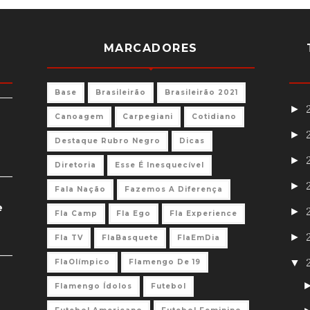
MARCADORES
Base
Brasileirão
Brasileirão 2021
►
Canoagem
Carpegiani
Cotidiano
►
Destaque Rubro Negro
Dicas
►
Diretoria
Esse É Inesquecível
►
Fala Nação
Fazemos A Diferença
e
►
Fla Camp
Fla Ego
Fla Experience
►
Fla TV
FlaBasquete
FlaEmDia
▼
FlaOlímpico
Flamengo De 19
Flamengo Ídolos
Futebol