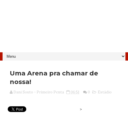
Uma Arena pra chamar de
nossa!
Dani Souto - Primeiro Penta
06:51
0
Estádio
>