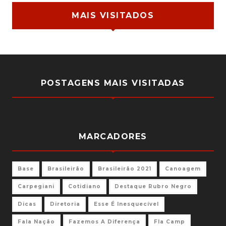
MAIS VISITADOS
POSTAGENS MAIS VISITADAS
MARCADORES
Base
Brasileirão
Brasileirão 2021
Canoagem
Carpegiani
Cotidiano
Destaque Rubro Negro
Dicas
Diretoria
Esse É Inesquecível
Fala Nação
Fazemos A Diferença
Fla Camp