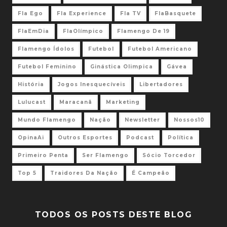
Fla Ego
Fla Experience
Fla TV
FlaBasquete
FlaEmDia
FlaOlímpico
Flamengo De 19
Flamengo Ídolos
Futebol
Futebol Americano
Futebol Feminino
Ginástica Olimpica
Gávea
História
Jogos Inesquecíveis
Libertadores
Lulucast
Maracanã
Marketing
Mundo Flamengo
Nação
Newsletter
Nossos10
OpinaAi
Outros Esportes
Podcast
Política
Primeiro Penta
Ser Flamengo
Sócio Torcedor
Top 5
Traidores Da Nação
É Campeão
TODOS OS POSTS DESTE BLOG