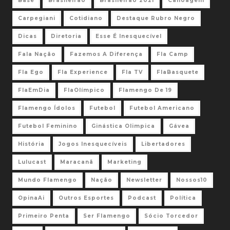
Base
Brasileirão
Brasileirão 2021
Canoagem
Carpegiani
Cotidiano
Destaque Rubro Negro
Dicas
Diretoria
Esse É Inesquecível
Fala Nação
Fazemos A Diferença
Fla Camp
Fla Ego
Fla Experience
Fla TV
FlaBasquete
FlaEmDia
FlaOlímpico
Flamengo De 19
Flamengo Ídolos
Futebol
Futebol Americano
Futebol Feminino
Ginástica Olimpica
Gávea
História
Jogos Inesquecíveis
Libertadores
Lulucast
Maracanã
Marketing
Mundo Flamengo
Nação
Newsletter
Nossos10
OpinaAi
Outros Esportes
Podcast
Política
Primeiro Penta
Ser Flamengo
Sócio Torcedor