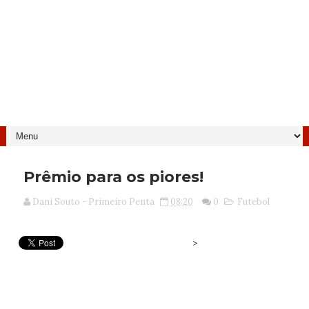
Prêmio para os piores!
Dani Souto - Primeiro Penta
08:20
0
Futebol
>