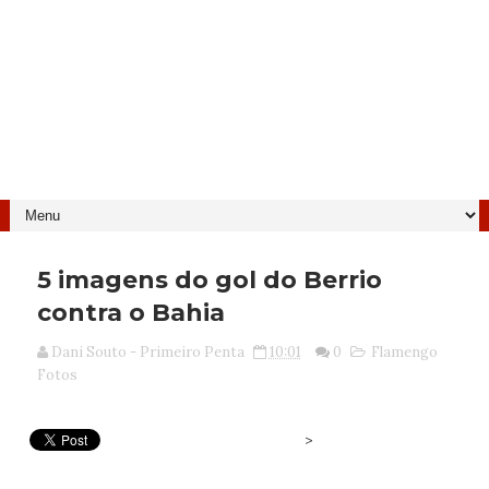
5 imagens do gol do Berrio
contra o Bahia
Dani Souto - Primeiro Penta
10:01
0
Flamengo
Fotos
>