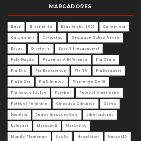
MARCADORES
Base
Brasileirão
Brasileirão 2021
Canoagem
Carpegiani
Cotidiano
Destaque Rubro Negro
Dicas
Diretoria
Esse É Inesquecível
Fala Nação
Fazemos A Diferença
Fla Camp
Fla Ego
Fla Experience
Fla TV
FlaBasquete
FlaEmDia
FlaOlímpico
Flamengo De 19
Flamengo Ídolos
Futebol
Futebol Americano
Futebol Feminino
Ginástica Olimpica
Gávea
História
Jogos Inesquecíveis
Libertadores
Lulucast
Maracanã
Marketing
Mundo Flamengo
Nação
Newsletter
Nossos10