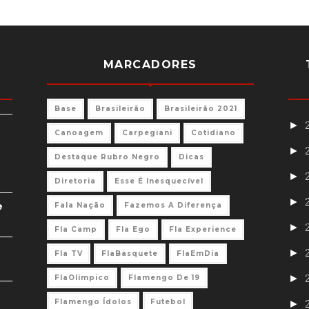
MARCADORES
Base
Brasileirão
Brasileirão 2021
►
Canoagem
Carpegiani
Cotidiano
►
Destaque Rubro Negro
Dicas
►
Diretoria
Esse É Inesquecível
►
e
Fala Nação
Fazemos A Diferença
►
Fla Camp
Fla Ego
Fla Experience
►
Fla TV
FlaBasquete
FlaEmDia
►
FlaOlímpico
Flamengo De 19
Flamengo Ídolos
Futebol
►