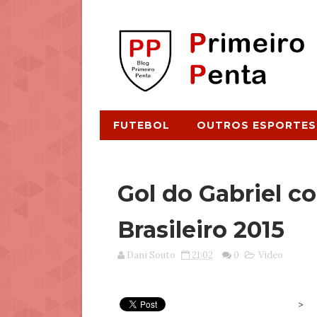
FUTEBOL
OUTROS ESPORTES
Gol do Gabriel co
Brasileiro 2015
Dani Souto
21:02
0
Video
>