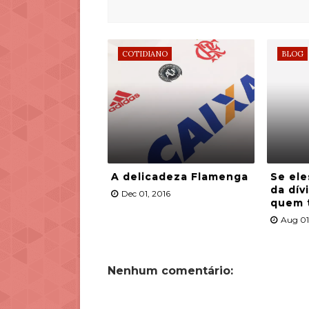
COTIDIANO
BLOG
A delicadeza Flamenga
Se ele
da dív
Dec 01, 2016
quem 
Aug 01
Nenhum comentário: