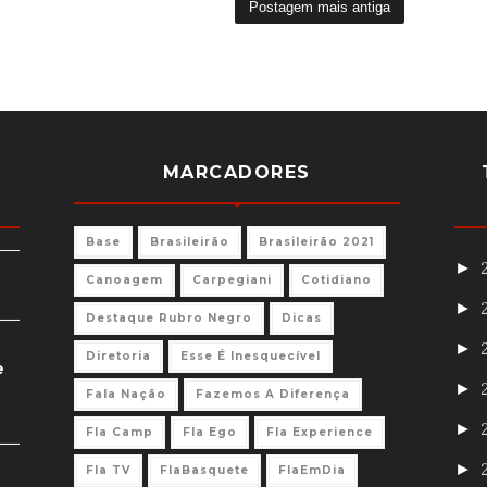
Postagem mais antiga
MARCADORES
Base
Brasileirão
Brasileirão 2021
►
Canoagem
Carpegiani
Cotidiano
►
Destaque Rubro Negro
Dicas
►
Diretoria
Esse É Inesquecível
e
►
Fala Nação
Fazemos A Diferença
►
Fla Camp
Fla Ego
Fla Experience
►
Fla TV
FlaBasquete
FlaEmDia