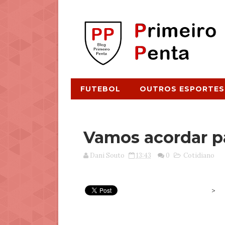
FUTEBOL
OUTROS ESPORTES
Vamos acordar pa
Dani Souto
13:43
0
Cotidiano
>