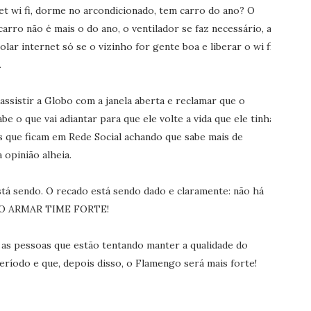
et wi fi, dorme no arcondicionado, tem carro do ano? O
arro não é mais o do ano, o ventilador se faz necessário, a
olar internet só se o vizinho for gente boa e liberar o wi fi
.
ssistir a Globo com a janela aberta e reclamar que o
be o que vai adiantar para que ele volte a vida que ele tinha
 que ficam em Rede Social achando que sabe mais de
opinião alheia.
á sendo. O recado está sendo dado e claramente: não há
O ARMAR TIME FORTE!
r as pessoas que estão tentando manter a qualidade do
íodo e que, depois disso, o Flamengo será mais forte!