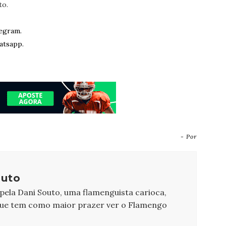
to.
egram.
atsapp.
- Por
outo
 pela Dani Souto, uma flamenguista carioca,
que tem como maior prazer ver o Flamengo