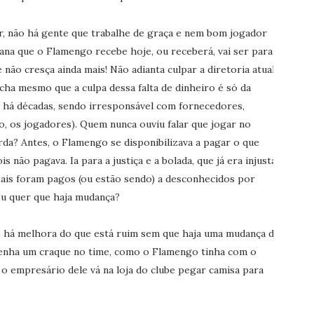
er, não há gente que trabalhe de graça e nem bom jogador
ana que o Flamengo recebe hoje, ou receberá, vai ser para
não cresça ainda mais! Não adianta culpar a diretoria atual
acha mesmo que a culpa dessa falta de dinheiro é só da
 há décadas, sendo irresponsável com fornecedores,
po, os jogadores). Quem nunca ouviu falar que jogar no
da? Antes, o Flamengo se disponibilizava a pagar o que
não pagava. Ia para a justiça e a bolada, que já era injusta,
eais foram pagos (ou estão sendo) a desconhecidos por
ou quer que haja mudança?
 há melhora do que está ruim sem que haja uma mudança do
tenha um craque no time, como o Flamengo tinha com o
 empresário dele vá na loja do clube pegar camisa para