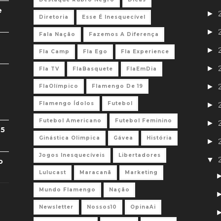
e
►
Diretoria
Esse É Inesquecível
►
Fala Nação
Fazemos A Diferença
►
Fla Camp
Fla Ego
Fla Experience
►
Fla TV
FlaBasquete
FlaEmDia
►
FlaOlímpico
Flamengo De 19
Flamengo Ídolos
Futebol
►
Futebol Americano
Futebol Feminino
►
 5
Ginástica Olimpica
Gávea
História
►
Jogos Inesquecíveis
Libertadores
▼
o
Lulucast
Maracanã
Marketing
Mundo Flamengo
Nação
Newsletter
Nossos10
OpinaAi