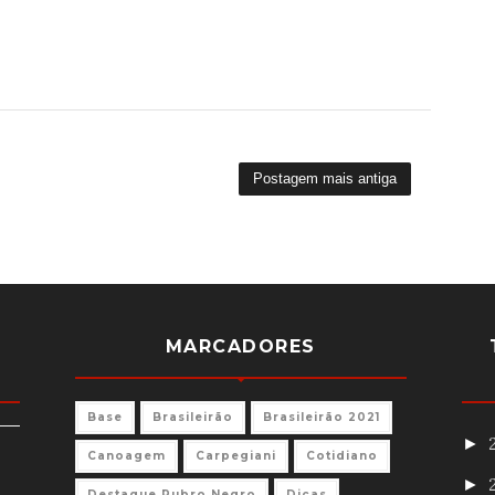
Postagem mais antiga
MARCADORES
Base
Brasileirão
Brasileirão 2021
►
Canoagem
Carpegiani
Cotidiano
►
Destaque Rubro Negro
Dicas