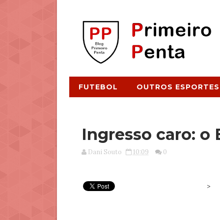
FUTEBOL
OUTROS ESPORTES
Ingresso caro: o
Dani Souto
10:09
0
>