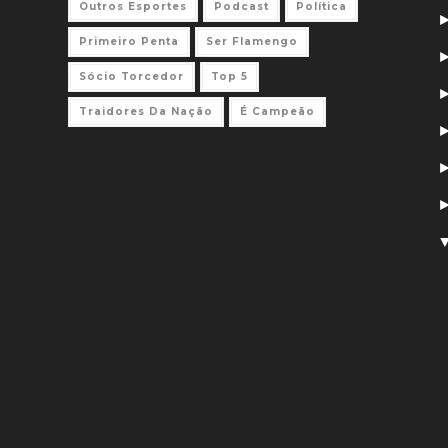
Outros Esportes
Podcast
Política
Primeiro Penta
Ser Flamengo
Sócio Torcedor
Top 5
Traidores Da Nação
É Campeão