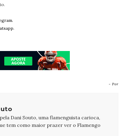
to.
egram.
atsapp.
- Por
outo
 pela Dani Souto, uma flamenguista carioca,
que tem como maior prazer ver o Flamengo