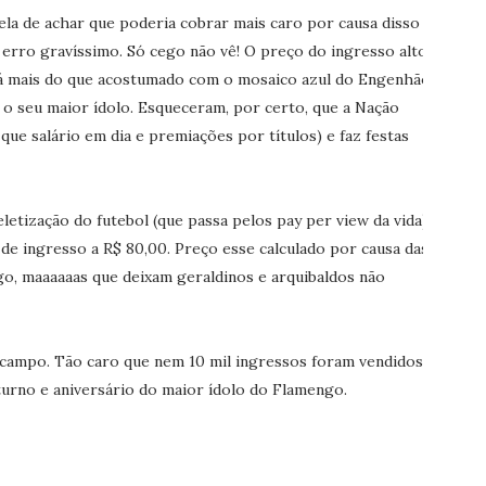
ela de achar que poderia cobrar mais caro por causa disso e
 erro gravíssimo. Só cego não vê! O preço do ingresso alto
tá mais do que acostumado com o mosaico azul do Engenhão,
o seu maior ídolo. Esqueceram, por certo, que a Nação
que salário em dia e premiações por títulos) e faz festas
letização do futebol (que passa pelos pay per view da vida).
 de ingresso a R$ 80,00. Preço esse calculado por causa das
go, maaaaaas que deixam geraldinos e arquibaldos não
 campo. Tão caro que nem 10 mil ingressos foram vendidos
turno e aniversário do maior ídolo do Flamengo.