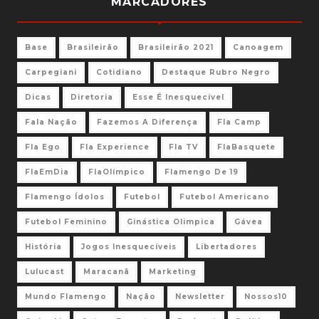
MARCADORES
Base
Brasileirão
Brasileirão 2021
Canoagem
Carpegiani
Cotidiano
Destaque Rubro Negro
Dicas
Diretoria
Esse É Inesquecível
Fala Nação
Fazemos A Diferença
Fla Camp
Fla Ego
Fla Experience
Fla TV
FlaBasquete
FlaEmDia
FlaOlímpico
Flamengo De 19
Flamengo Ídolos
Futebol
Futebol Americano
Futebol Feminino
Ginástica Olimpica
Gávea
História
Jogos Inesquecíveis
Libertadores
Lulucast
Maracanã
Marketing
Mundo Flamengo
Nação
Newsletter
Nossos10