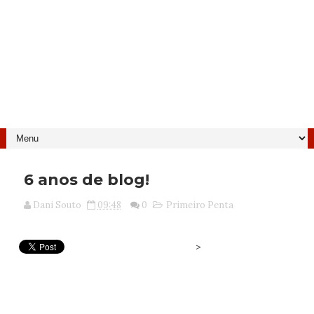
6 anos de blog!
Dani Souto
09:48
0
Primeiro Penta
>