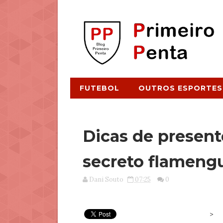
FUTEBOL
OUTROS ESPORTES
Dicas de presen
secreto flamengu
Dani Souto
07:25
0
>