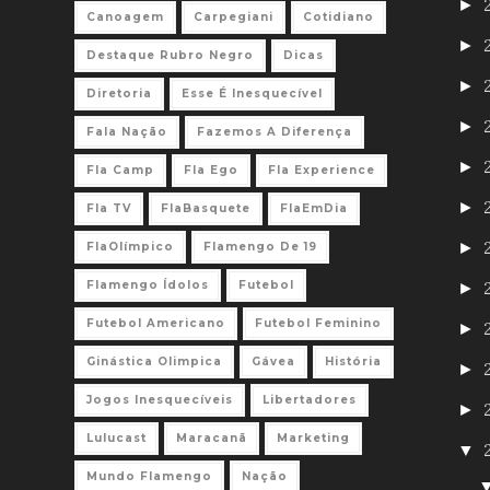
►
Canoagem
Carpegiani
Cotidiano
►
Destaque Rubro Negro
Dicas
►
Diretoria
Esse É Inesquecível
►
Fala Nação
Fazemos A Diferença
►
Fla Camp
Fla Ego
Fla Experience
►
Fla TV
FlaBasquete
FlaEmDia
►
FlaOlímpico
Flamengo De 19
Flamengo Ídolos
Futebol
►
Futebol Americano
Futebol Feminino
►
Ginástica Olimpica
Gávea
História
►
Jogos Inesquecíveis
Libertadores
►
Lulucast
Maracanã
Marketing
▼
Mundo Flamengo
Nação