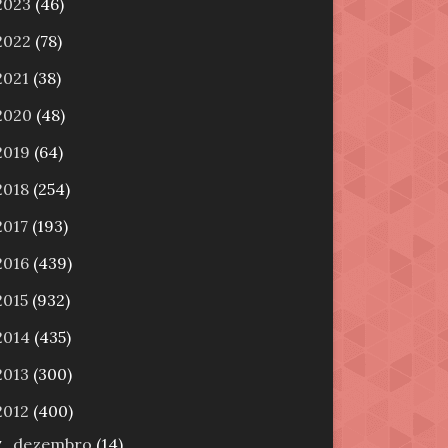
2023
(46)
2022
(78)
2021
(38)
2020
(48)
2019
(64)
2018
(254)
2017
(193)
2016
(439)
2015
(932)
2014
(435)
2013
(300)
2012
(400)
dezembro
(14)
▼