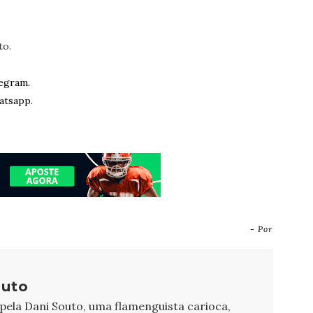
to.
egram.
atsapp.
- Por
outo
 pela Dani Souto, uma flamenguista carioca,