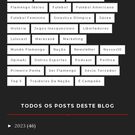
Flamengo Ídolos
Futebol
Futebol Americano
Futebol Feminino
Ginástica Olimpica
Gávea
História
Jogos Inesquecíveis
Libertadores
Lulucast
Maracanã
Marketing
Mundo Flamengo
Nação
Newsletter
Nossos10
OpinaAi
Outros Esportes
Podcast
Política
Primeiro Penta
Ser Flamengo
Sócio Torcedor
Top 5
Traidores Da Nação
É Campeão
TODOS OS POSTS DESTE BLOG
2023
(46)
►