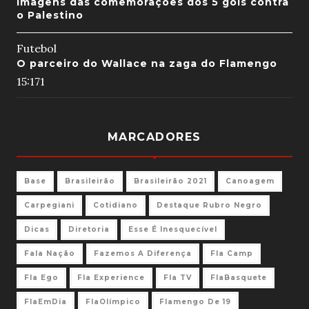
Imagens das comemorações dos 5 gols contra
o Palestino
Futebol
O parceiro do Wallace na zaga do Flamengo
15:17
1
MARCADORES
Base
Brasileirão
Brasileirão 2021
Canoagem
Carpegiani
Cotidiano
Destaque Rubro Negro
Dicas
Diretoria
Esse É Inesquecível
Fala Nação
Fazemos A Diferença
Fla Camp
Fla Ego
Fla Experience
Fla TV
FlaBasquete
FlaEmDia
FlaOlímpico
Flamengo De 19