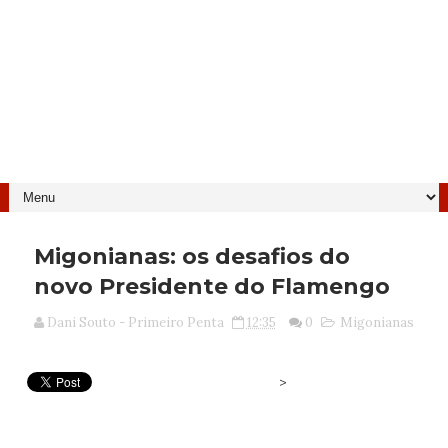
Migonianas: os desafios do
novo Presidente do Flamengo
Dani Souto - Primeiro Penta
12:35
0
Migonianas
>