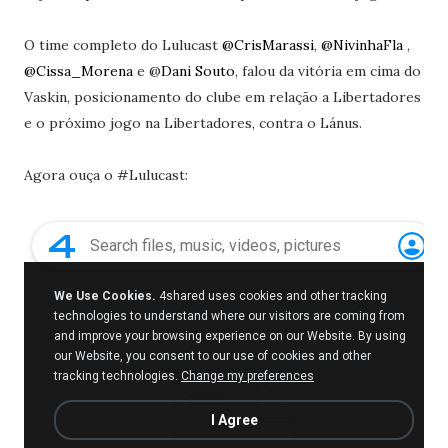
O time completo do Lulucast
@CrisMarassi
,
@NivinhaFla
,
@Cissa_Morena
e @
Dani Souto
, falou da vitória em cima do
Vaskin, posicionamento do clube em relação a Libertadores
e o próximo jogo na Libertadores, contra o Lánus.
Agora ouça o #Lulucast: