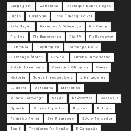
Carpegiani
Cotidiano
Destaque Rubro Negro
Dicas
Diretoria
Esse É Inesquecível
Fala Nação
Fazemos A Diferença
Fla Camp
Fla Ego
Fla Experience
Fla TV
FlaBasquete
FlaEmDia
FlaOlímpico
Flamengo De 19
Flamengo Ídolos
Futebol
Futebol Americano
Futebol Feminino
Ginástica Olimpica
Gávea
História
Jogos Inesquecíveis
Libertadores
Lulucast
Maracanã
Marketing
Mundo Flamengo
Nação
Newsletter
Nossos10
OpinaAi
Outros Esportes
Podcast
Política
Primeiro Penta
Ser Flamengo
Sócio Torcedor
Top 5
Traidores Da Nação
É Campeão