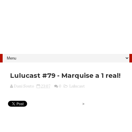
Lulucast #79 - Marquise a 1 real!
Dani Souto
23:07
0
Lulucast
>