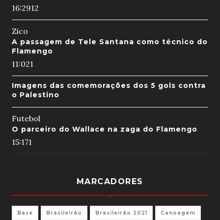
16:29
12
Zico
A passagem de Tele Santana como técnico do
Flamengo
11:02
1
Imagens das comemorações dos 5 gols contra
o Palestino
Futebol
O parceiro do Wallace na zaga do Flamengo
15:17
1
MARCADORES
Base
Brasileirão
Brasileirão 2021
Canoagem