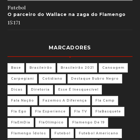
Futebol
O parceiro do Wallace na zaga do Flamengo
15:17
1
MARCADORES
Base
Brasileirão
Brasileirão 2021
Canoagem
Carpegiani
Cotidiano
Destaque Rubro Negro
Dicas
Diretoria
Esse É Inesquecível
Fala Nação
Fazemos A Diferença
Fla Camp
Fla Ego
Fla Experience
Fla TV
FlaBasquete
FlaEmDia
FlaOlímpico
Flamengo De 19
Flamengo Ídolos
Futebol
Futebol Americano