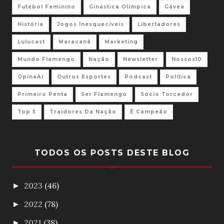
Futebol Feminino
Ginástica Olimpica
Gávea
História
Jogos Inesquecíveis
Libertadores
Lulucast
Maracanã
Marketing
Mundo Flamengo
Nação
Newsletter
Nossos10
OpinaAi
Outros Esportes
Podcast
Política
Primeiro Penta
Ser Flamengo
Sócio Torcedor
Top 5
Traidores Da Nação
É Campeão
TODOS OS POSTS DESTE BLOG
2023
(46)
►
2022
(78)
►
2021
(38)
►