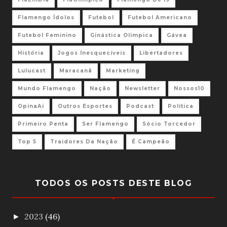
Flamengo Ídolos
Futebol
Futebol Americano
Futebol Feminino
Ginástica Olimpica
Gávea
História
Jogos Inesquecíveis
Libertadores
Lulucast
Maracanã
Marketing
Mundo Flamengo
Nação
Newsletter
Nossos10
OpinaAi
Outros Esportes
Podcast
Política
Primeiro Penta
Ser Flamengo
Sócio Torcedor
Top 5
Traidores Da Nação
É Campeão
TODOS OS POSTS DESTE BLOG
2023
(46)
►