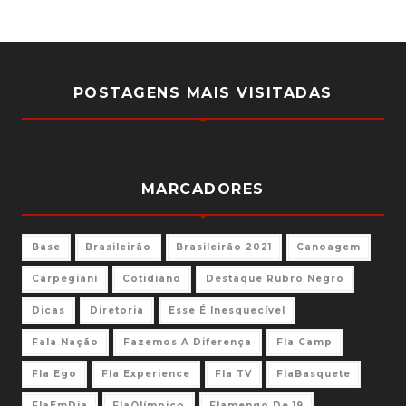
POSTAGENS MAIS VISITADAS
MARCADORES
Base
Brasileirão
Brasileirão 2021
Canoagem
Carpegiani
Cotidiano
Destaque Rubro Negro
Dicas
Diretoria
Esse É Inesquecível
Fala Nação
Fazemos A Diferença
Fla Camp
Fla Ego
Fla Experience
Fla TV
FlaBasquete
FlaEmDia
FlaOlímpico
Flamengo De 19