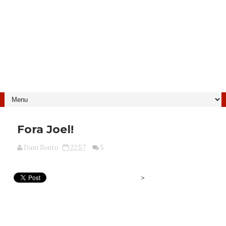
Fora Joel!
Dani Souto
22:57
5
>