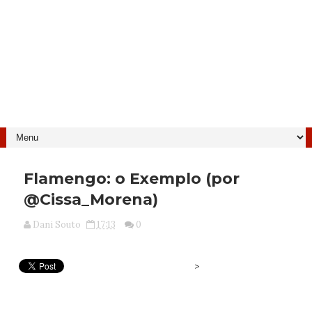
Flamengo: o Exemplo (por
@Cissa_Morena)
Dani Souto
17:13
0
>