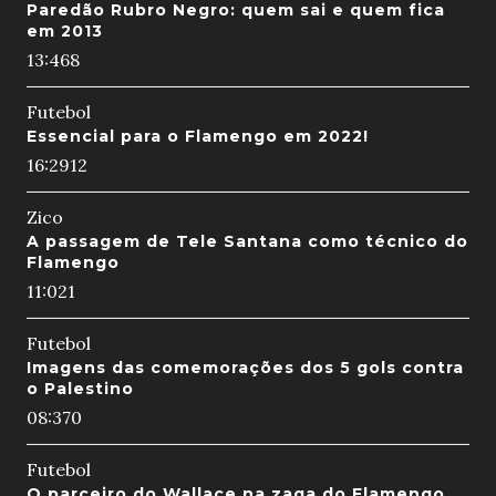
Paredão Rubro Negro: quem sai e quem fica
em 2013
13:46
8
Futebol
Essencial para o Flamengo em 2022!
16:29
12
Zico
A passagem de Tele Santana como técnico do
Flamengo
11:02
1
Futebol
Imagens das comemorações dos 5 gols contra
o Palestino
08:37
0
Futebol
O parceiro do Wallace na zaga do Flamengo