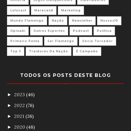
História
Jogos Inesquecíveis
Libertadores
Lulucast
Maracanã
Marketing
Mundo Flamengo
Nação
Newsletter
Nossos10
OpinaAi
Outros Esportes
Podcast
Política
Primeiro Penta
Ser Flamengo
Sócio Torcedor
Top 5
Traidores Da Nação
É Campeão
TODOS OS POSTS DESTE BLOG
2023
(46)
►
2022
(78)
►
2021
(38)
►
2020
(48)
►