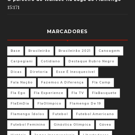
15:17
1
MARCADORES
Base
Brasileirão
Brasileirão 2021
Canoagem
Carpegiani
Cotidiano
Destaque Rubro Negro
Dicas
Diretoria
Esse É Inesquecível
Fala Nação
Fazemos A Diferença
Fla Camp
Fla Ego
Fla Experience
Fla TV
FlaBasquete
FlaEmDia
FlaOlímpico
Flamengo De 19
Flamengo Ídolos
Futebol
Futebol Americano
Futebol Feminino
Ginástica Olimpica
Gávea