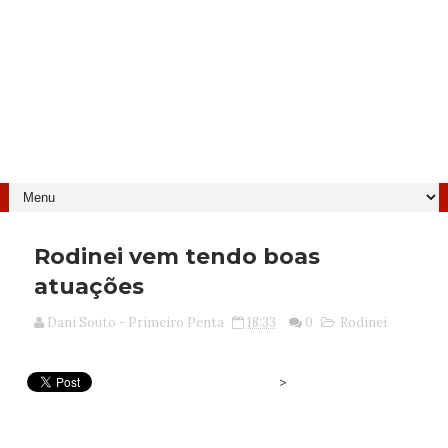
Rodinei vem tendo boas
atuações
Dani Souto - Primeiro Penta
18:33
0
Rodinei
>