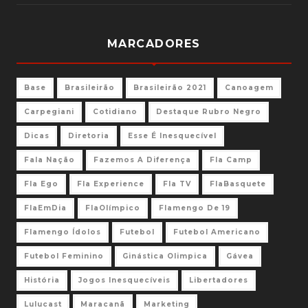
MARCADORES
Base
Brasileirão
Brasileirão 2021
Canoagem
Carpegiani
Cotidiano
Destaque Rubro Negro
Dicas
Diretoria
Esse É Inesquecível
Fala Nação
Fazemos A Diferença
Fla Camp
Fla Ego
Fla Experience
Fla TV
FlaBasquete
FlaEmDia
FlaOlímpico
Flamengo De 19
Flamengo Ídolos
Futebol
Futebol Americano
Futebol Feminino
Ginástica Olimpica
Gávea
História
Jogos Inesquecíveis
Libertadores
Lulucast
Maracanã
Marketing