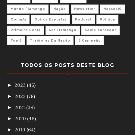
Mundo Flamengo
Nação
Newsletter
Nossos10
OpinaAi
Outros Esportes
Podcast
Política
Primeiro Penta
Ser Flamengo
Sócio Torcedor
Top 5
Traidores Da Nação
É Campeão
TODOS OS POSTS DESTE BLOG
2023
(46)
►
2022
(78)
►
2021
(38)
►
2020
(48)
►
2019
(64)
►