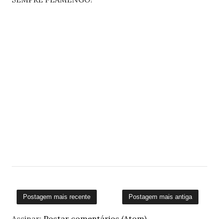
Postagem mais recente
Postagem mais antiga
Assinar:
Postar comentários (Atom)