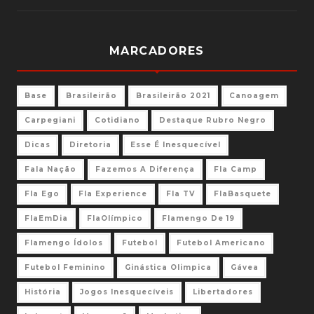
MARCADORES
Base
Brasileirão
Brasileirão 2021
Canoagem
Carpegiani
Cotidiano
Destaque Rubro Negro
Dicas
Diretoria
Esse É Inesquecível
Fala Nação
Fazemos A Diferença
Fla Camp
Fla Ego
Fla Experience
Fla TV
FlaBasquete
FlaEmDia
FlaOlímpico
Flamengo De 19
Flamengo Ídolos
Futebol
Futebol Americano
Futebol Feminino
Ginástica Olimpica
Gávea
História
Jogos Inesquecíveis
Libertadores