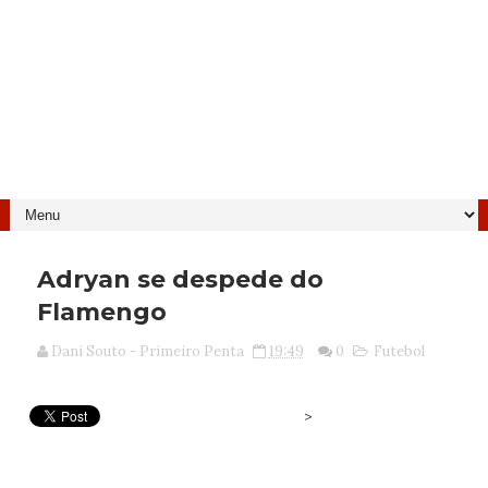
Adryan se despede do
Flamengo
Dani Souto - Primeiro Penta
19:49
0
Futebol
>