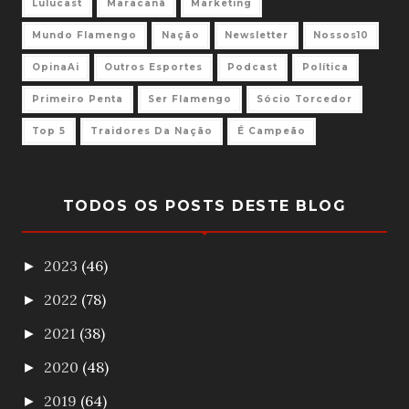
Lulucast
Maracanã
Marketing
Mundo Flamengo
Nação
Newsletter
Nossos10
OpinaAi
Outros Esportes
Podcast
Política
Primeiro Penta
Ser Flamengo
Sócio Torcedor
Top 5
Traidores Da Nação
É Campeão
TODOS OS POSTS DESTE BLOG
2023
(46)
►
2022
(78)
►
2021
(38)
►
2020
(48)
►
2019
(64)
►