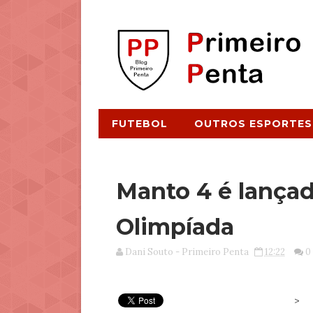
FUTEBOL
OUTROS ESPORTES
Manto 4 é lançad
Olimpíada
Dani Souto - Primeiro Penta
12:22
0
>