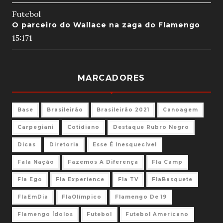
Futebol
O parceiro do Wallace na zaga do Flamengo
15:17
1
MARCADORES
Base
Brasileirão
Brasileirão 2021
Canoagem
Carpegiani
Cotidiano
Destaque Rubro Negro
Dicas
Diretoria
Esse É Inesquecível
Fala Nação
Fazemos A Diferença
Fla Camp
Fla Ego
Fla Experience
Fla TV
FlaBasquete
FlaEmDia
FlaOlímpico
Flamengo De 19
Flamengo Ídolos
Futebol
Futebol Americano