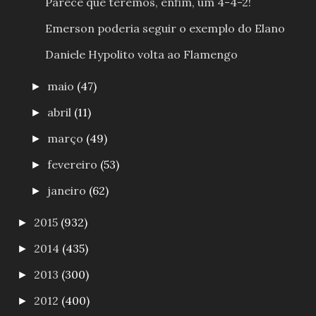
Parece que teremos, enfim, um 4-4-2!
Emerson poderia seguir o exemplo do Elano
Daniele Hypolito volta ao Flamengo
maio
(47)
►
abril
(11)
►
março
(49)
►
fevereiro
(53)
►
janeiro
(62)
►
2015
(932)
►
2014
(435)
►
2013
(300)
►
2012
(400)
►