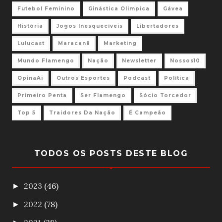
Futebol Feminino
Ginástica Olimpica
Gávea
História
Jogos Inesquecíveis
Libertadores
Lulucast
Maracanã
Marketing
Mundo Flamengo
Nação
Newsletter
Nossos10
OpinaAi
Outros Esportes
Podcast
Política
Primeiro Penta
Ser Flamengo
Sócio Torcedor
Top 5
Traidores Da Nação
É Campeão
TODOS OS POSTS DESTE BLOG
2023
(46)
►
2022
(78)
►