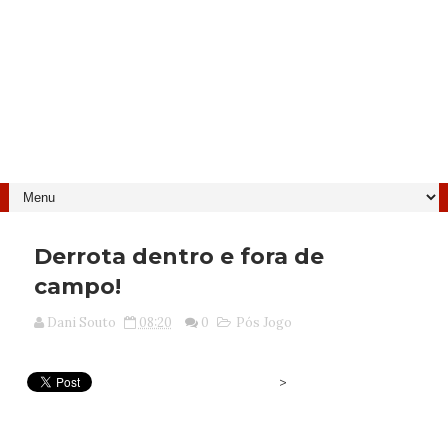
Derrota dentro e fora de
campo!
Dani Souto
08:20
0
Pós Jogo
>