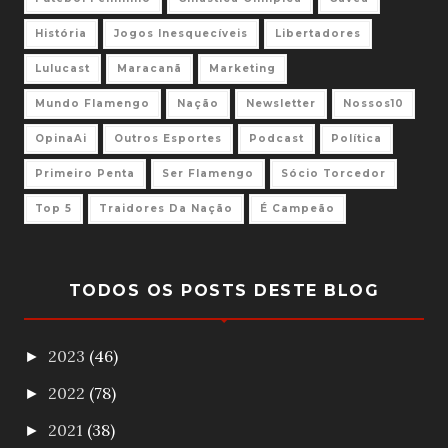
História
Jogos Inesquecíveis
Libertadores
Lulucast
Maracanã
Marketing
Mundo Flamengo
Nação
Newsletter
Nossos10
OpinaAi
Outros Esportes
Podcast
Política
Primeiro Penta
Ser Flamengo
Sócio Torcedor
Top 5
Traidores Da Nação
É Campeão
TODOS OS POSTS DESTE BLOG
2023
(46)
►
2022
(78)
►
2021
(38)
►