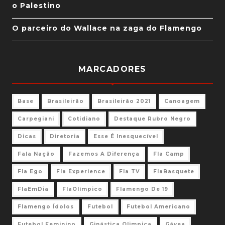
o Palestino
O parceiro do Wallace na zaga do Flamengo
MARCADORES
Base
Brasileirão
Brasileirão 2021
Canoagem
Carpegiani
Cotidiano
Destaque Rubro Negro
Dicas
Diretoria
Esse É Inesquecível
Fala Nação
Fazemos A Diferença
Fla Camp
Fla Ego
Fla Experience
Fla TV
FlaBasquete
FlaEmDia
FlaOlímpico
Flamengo De 19
Flamengo Ídolos
Futebol
Futebol Americano
Futebol Feminino
Ginástica Olimpica
Gávea