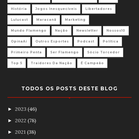
História
Jogos Inesquecíveis
Libertadores
Lulucast
Maracanã
Marketing
Mundo Flamengo
Nação
Newsletter
Nossos10
OpinaAi
Outros Esportes
Podcast
Política
Primeiro Penta
Ser Flamengo
Sócio Torcedor
Top 5
Traidores Da Nação
É Campeão
TODOS OS POSTS DESTE BLOG
2023
(46)
►
2022
(78)
►
2021
(38)
►