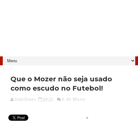
Que o Mozer não seja usado
como escudo no Futebol!
Dani Souto
09:33
0
Mozer
>