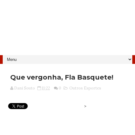
Que vergonha, Fla Basquete!
Dani Souto
11:22
0
Outros Esportes
>