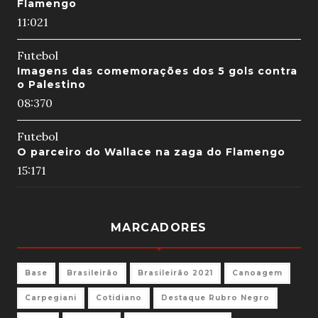
Flamengo
11:02
1
Futebol
Imagens das comemorações dos 5 gols contra
o Palestino
08:37
0
Futebol
O parceiro do Wallace na zaga do Flamengo
15:17
1
MARCADORES
Base
Brasileirão
Brasileirão 2021
Canoagem
Carpegiani
Cotidiano
Destaque Rubro Negro