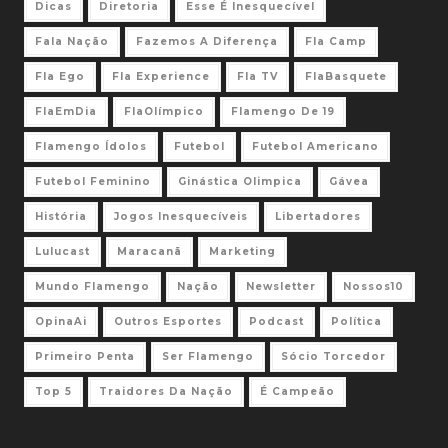
Dicas
Diretoria
Esse É Inesquecível
Fala Nação
Fazemos A Diferença
Fla Camp
Fla Ego
Fla Experience
Fla TV
FlaBasquete
FlaEmDia
FlaOlímpico
Flamengo De 19
Flamengo Ídolos
Futebol
Futebol Americano
Futebol Feminino
Ginástica Olimpica
Gávea
História
Jogos Inesquecíveis
Libertadores
Lulucast
Maracanã
Marketing
Mundo Flamengo
Nação
Newsletter
Nossos10
OpinaAi
Outros Esportes
Podcast
Política
Primeiro Penta
Ser Flamengo
Sócio Torcedor
Top 5
Traidores Da Nação
É Campeão