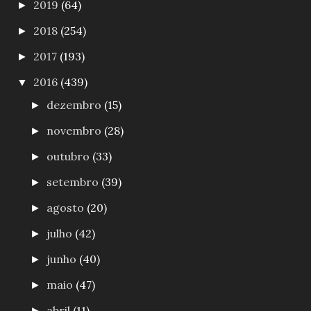
2019
(64)
►
2018
(254)
►
2017
(193)
►
2016
(439)
▼
dezembro
(15)
►
novembro
(28)
►
outubro
(33)
►
setembro
(39)
►
agosto
(20)
►
julho
(42)
►
junho
(40)
►
maio
(47)
►
abril
(11)
►