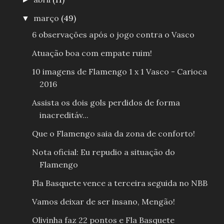
março
(49)
▼
6 observações após o jogo contra o Vasco
Atuação boa com empate ruim!
10 imagens de Flamengo 1 x 1 Vasco - Carioca
2016
Assista os dois gols perdidos de forma
inacreditáv...
Que o Flamengo saia da zona de conforto!
Nota oficial: Eu repudio a situação do
Flamengo
Fla Basquete vence a terceira seguida no NBB
Vamos deixar de ser insano, Mengão!
Olivinha faz 22 pontos e Fla Basquete