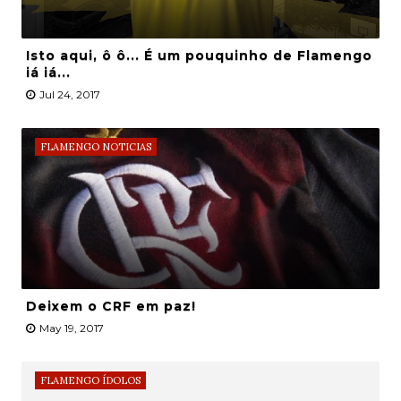
Isto aqui, ô ô... É um pouquinho de Flamengo
iá iá...
Jul 24, 2017
FLAMENGO NOTICIAS
Deixem o CRF em paz!
May 19, 2017
FLAMENGO ÍDOLOS