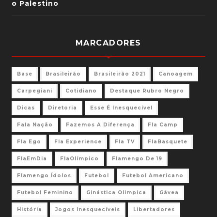
o Palestino
MARCADORES
Base
Brasileirão
Brasileirão 2021
Canoagem
Carpegiani
Cotidiano
Destaque Rubro Negro
Dicas
Diretoria
Esse É Inesquecível
Fala Nação
Fazemos A Diferença
Fla Camp
Fla Ego
Fla Experience
Fla TV
FlaBasquete
FlaEmDia
FlaOlímpico
Flamengo De 19
Flamengo Ídolos
Futebol
Futebol Americano
Futebol Feminino
Ginástica Olimpica
Gávea
História
Jogos Inesquecíveis
Libertadores