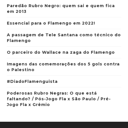
Paredão Rubro Negro: quem sai e quem fica
em 2013
Essencial para o Flamengo em 2022!
A passagem de Tele Santana como técnico do
Flamengo
O parceiro do Wallace na zaga do Flamengo
Imagens das comemorações dos 5 gols contra
o Palestino
#DiadoFlamenguista
Poderosas Rubro Negras: O que está
faltando? / Pós-Jogo Fla x São Paulo / Pré-
Jogo Fla x Grêmio