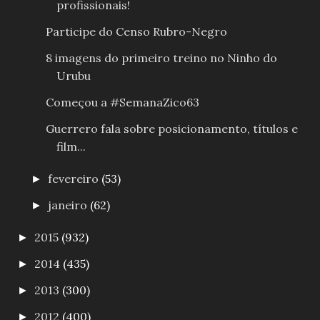
profissionais!
Participe do Censo Rubro-Negro
8 imagens do primeiro treino no Ninho do
Urubu
Começou a #SemanaZico63
Guerrero fala sobre posicionamento, títulos e
film...
fevereiro
(53)
►
janeiro
(62)
►
2015
(932)
►
2014
(435)
►
2013
(300)
►
2012
(400)
►