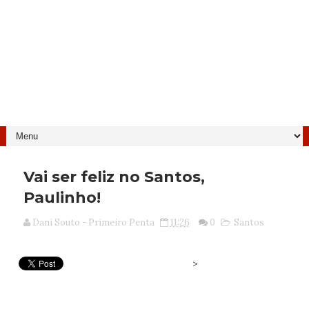
Vai ser feliz no Santos,
Paulinho!
Dani Souto - Primeiro Penta
11:26
0
Santos
>