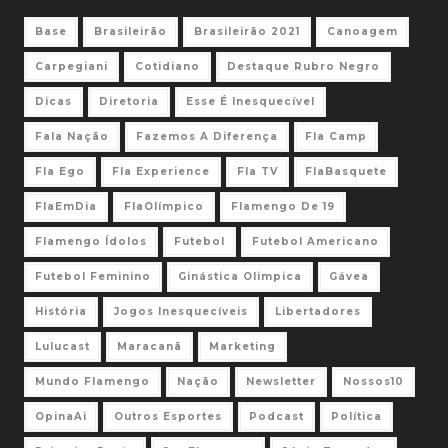
Base
Brasileirão
Brasileirão 2021
Canoagem
Carpegiani
Cotidiano
Destaque Rubro Negro
Dicas
Diretoria
Esse É Inesquecível
Fala Nação
Fazemos A Diferença
Fla Camp
Fla Ego
Fla Experience
Fla TV
FlaBasquete
FlaEmDia
FlaOlímpico
Flamengo De 19
Flamengo Ídolos
Futebol
Futebol Americano
Futebol Feminino
Ginástica Olimpica
Gávea
História
Jogos Inesquecíveis
Libertadores
Lulucast
Maracanã
Marketing
Mundo Flamengo
Nação
Newsletter
Nossos10
OpinaAi
Outros Esportes
Podcast
Política