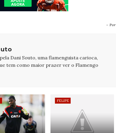
- Por
outo
 pela Dani Souto, uma flamenguista carioca,
que tem como maior prazer ver o Flamengo
E
FELIPE