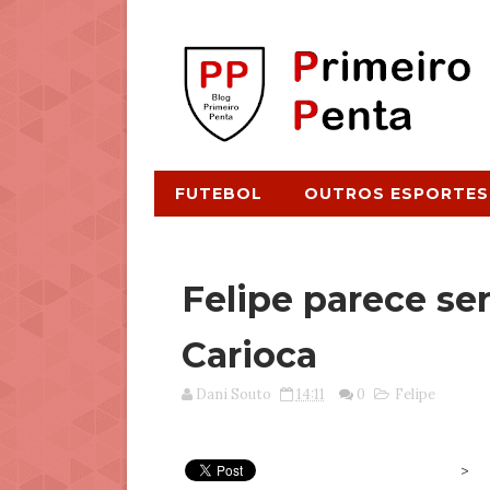
FUTEBOL
OUTROS ESPORTES
Felipe parece se
Carioca
Dani Souto
14:11
0
Felipe
>