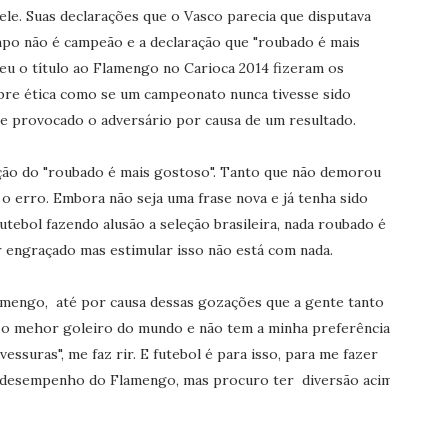
dele. Suas declarações que o Vasco parecia que disputava
po não é campeão e a declaração que "roubado é mais
eu o título ao Flamengo no Carioca 2014 fizeram os
obre ética como se um campeonato nunca tivesse sido
e provocado o adversário por causa de um resultado.
ção do "roubado é mais gostoso". Tanto que não demorou
o erro. Embora não seja uma frase nova e já tenha sido
futebol fazendo alusão a seleção brasileira, nada roubado é
r engraçado mas estimular isso não está com nada.
lamengo, até por causa dessas gozações que a gente tanto
le o mehor goleiro do mundo e não tem a minha preferência
essuras", me faz rir. E futebol é para isso, para me fazer
o desempenho do Flamengo, mas procuro ter diversão acima