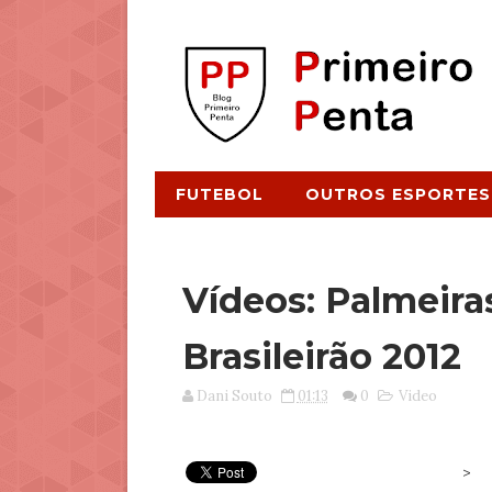
FUTEBOL
OUTROS ESPORTES
Vídeos: Palmeira
Brasileirão 2012
Dani Souto
01:13
0
Video
>