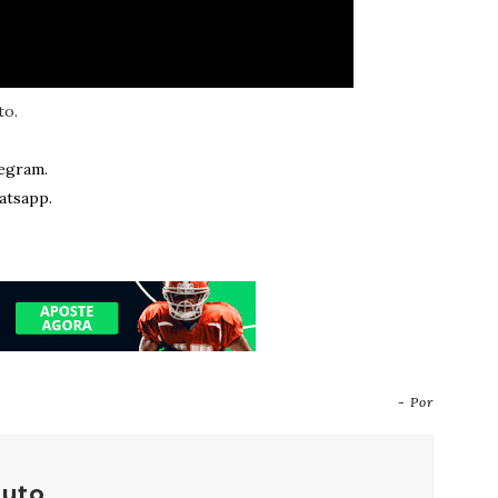
to.
egram.
atsapp.
- Por
outo