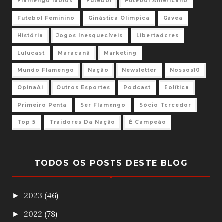
Flamengo Ídolos
Futebol
Futebol Americano
Futebol Feminino
Ginástica Olimpica
Gávea
História
Jogos Inesquecíveis
Libertadores
Lulucast
Maracanã
Marketing
Mundo Flamengo
Nação
Newsletter
Nossos10
OpinaAi
Outros Esportes
Podcast
Política
Primeiro Penta
Ser Flamengo
Sócio Torcedor
Top 5
Traidores Da Nação
É Campeão
TODOS OS POSTS DESTE BLOG
2023
(46)
►
2022
(78)
►