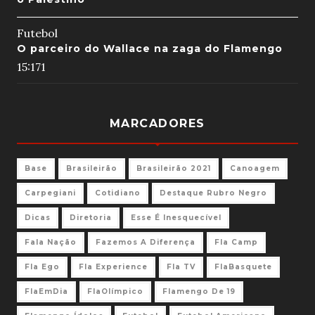
Futebol
O parceiro do Wallace na zaga do Flamengo
15:17
1
MARCADORES
Base
Brasileirão
Brasileirão 2021
Canoagem
Carpegiani
Cotidiano
Destaque Rubro Negro
Dicas
Diretoria
Esse É Inesquecível
Fala Nação
Fazemos A Diferença
Fla Camp
Fla Ego
Fla Experience
Fla TV
FlaBasquete
FlaEmDia
FlaOlímpico
Flamengo De 19