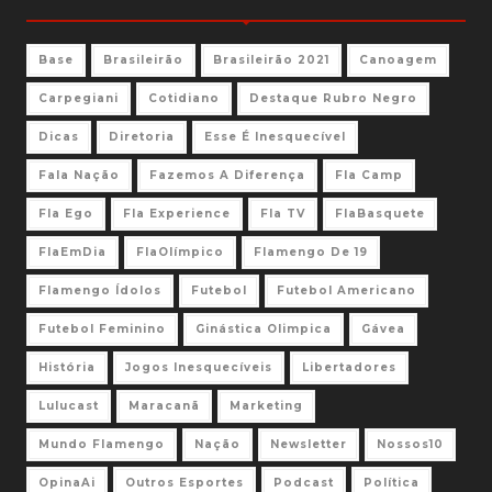
Base
Brasileirão
Brasileirão 2021
Canoagem
Carpegiani
Cotidiano
Destaque Rubro Negro
Dicas
Diretoria
Esse É Inesquecível
Fala Nação
Fazemos A Diferença
Fla Camp
Fla Ego
Fla Experience
Fla TV
FlaBasquete
FlaEmDia
FlaOlímpico
Flamengo De 19
Flamengo Ídolos
Futebol
Futebol Americano
Futebol Feminino
Ginástica Olimpica
Gávea
História
Jogos Inesquecíveis
Libertadores
Lulucast
Maracanã
Marketing
Mundo Flamengo
Nação
Newsletter
Nossos10
OpinaAi
Outros Esportes
Podcast
Política