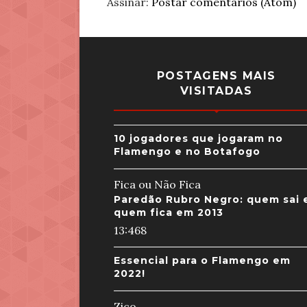
Assinar:
Postar comentários (Atom)
POSTAGENS MAIS
VISITADAS
10 jogadores que jogaram no
Flamengo e no Botafogo
Fica ou Não Fica
Paredão Rubro Negro: quem sai 
quem fica em 2013
13:46
8
Essencial para o Flamengo em
2022!
Zico