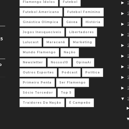
Flamengo Ídolos
Futebol
►
Futebol Americano
Futebol Feminino
►
Ginástica Olimpica
Gávea
História
►
Jogos Inesquecíveis
Libertadores
►
 5
Lulucast
Maracanã
Marketing
►
Mundo Flamengo
Nação
►
Newsletter
Nossos10
OpinaAi
o
►
Outros Esportes
Podcast
Política
►
Primeiro Penta
Ser Flamengo
►
Sócio Torcedor
Top 5
▼
Traidores Da Nação
É Campeão