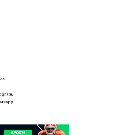
to.
egram.
atsapp.