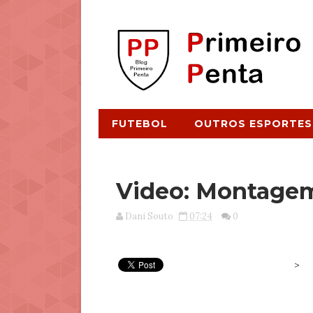
FUTEBOL
OUTROS ESPORTES
Video: Montage
Dani Souto
07:24
0
>