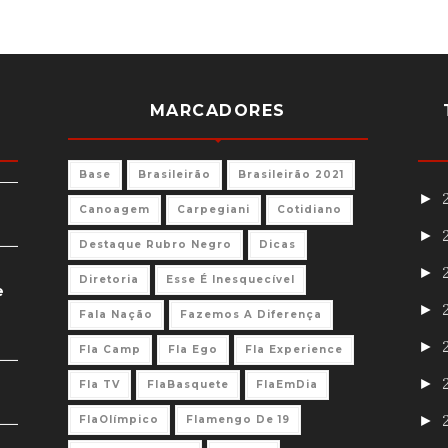
MARCADORES
Base
Brasileirão
Brasileirão 2021
►
Canoagem
Carpegiani
Cotidiano
►
Destaque Rubro Negro
Dicas
►
Diretoria
Esse É Inesquecível
e
►
Fala Nação
Fazemos A Diferença
►
Fla Camp
Fla Ego
Fla Experience
►
Fla TV
FlaBasquete
FlaEmDia
►
FlaOlímpico
Flamengo De 19