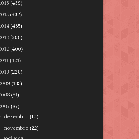
2016
(439)
2015
(932)
2014
(435)
2013
(300)
2012
(400)
2011
(421)
2010
(220)
2009
(185)
2008
(51)
2007
(87)
dezembro
(10)
►
novembro
(22)
▼
Joel Fica