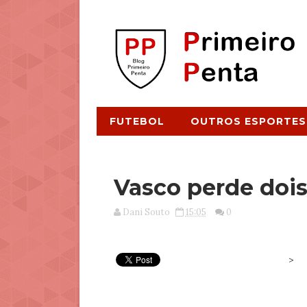
FUTEBOL
OUTROS ESPORTES
Vasco perde dois 
Dani Souto
15:05
0
>