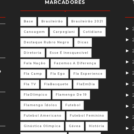
MARCADORES
Base
Brasileirão
Brasileirão 2021
►
Canoagem
Carpegiani
Cotidiano
►
Destaque Rubro Negro
Dicas
►
Diretoria
Esse É Inesquecível
►
Fala Nação
Fazemos A Diferença
e
►
Fla Camp
Fla Ego
Fla Experience
►
Fla TV
FlaBasquete
FlaEmDia
►
FlaOlímpico
Flamengo De 19
Flamengo Ídolos
Futebol
►
Futebol Americano
Futebol Feminino
►
Ginástica Olimpica
Gávea
História
►