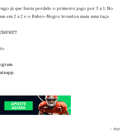
engo já que havia perdido o primeiro jogo por 3 a 1. No
am em 2 a 2 e o Rubro-Negro levantou mais uma taça.
PRE!!!
to.
egram.
atsapp.
- Por