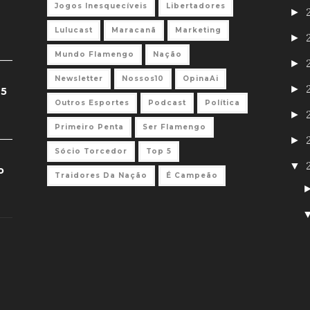
Jogos Inesquecíveis
Libertadores
►
Lulucast
Maracanã
Marketing
►
Mundo Flamengo
Nação
►
Newsletter
Nossos10
OpinaAi
►
 5
Outros Esportes
Podcast
Política
►
Primeiro Penta
Ser Flamengo
►
Sócio Torcedor
Top 5
▼
o
Traidores Da Nação
É Campeão