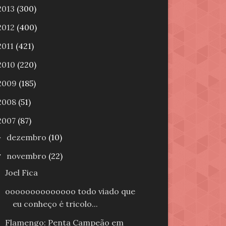
2013
(300)
2012
(400)
2011
(421)
2010
(220)
2009
(185)
2008
(51)
2007
(87)
dezembro
(10)
►
novembro
(22)
▼
Joel Fica
oooooooooooooo todo viado que
eu conheço é tricolo...
Flamengo: Penta Campeão em