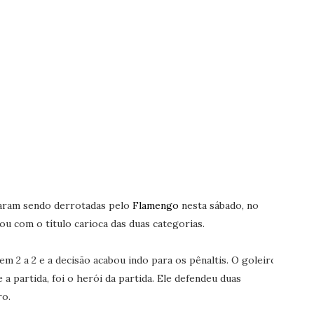
aram sendo derrotadas pelo
Flamengo
nesta sábado, no
u com o título carioca das duas categorias.
m 2 a 2 e a decisão acabou indo para os pênaltis. O goleiro
a partida, foi o herói da partida. Ele defendeu duas
ro.