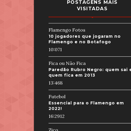
POSTAGENS MAIS
VISITADAS
Flamengo Fotos
10 jogadores que jogaram no
Flamengo e no Botafogo
10:07
1
Fica ou Não Fica
Paredão Rubro Negro: quem sai 
quem fica em 2013
13:46
8
Futebol
Essencial para o Flamengo em
2022!
16:29
12
Zico