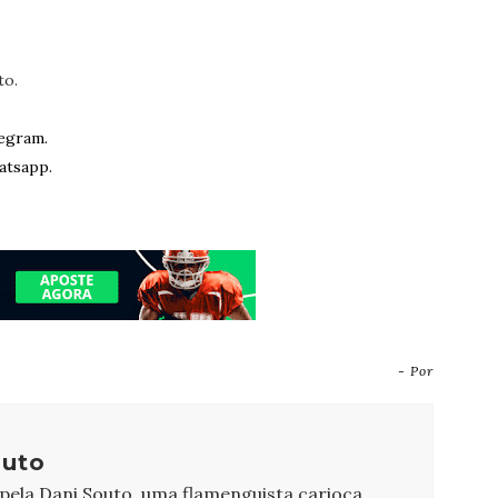
to.
egram.
atsapp.
- Por
outo
 pela Dani Souto, uma flamenguista carioca,