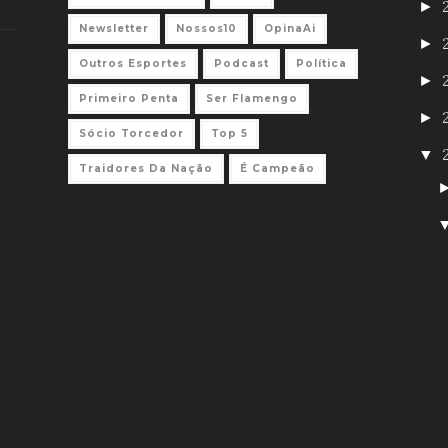
►
Newsletter
Nossos10
OpinaAi
►
Outros Esportes
Podcast
Política
►
Primeiro Penta
Ser Flamengo
►
Sócio Torcedor
Top 5
▼
Traidores Da Nação
É Campeão