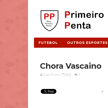
FUTEBOL
OUTROS ESPORTES
Chora Vascaino
Dani Souto
18:11
0
>