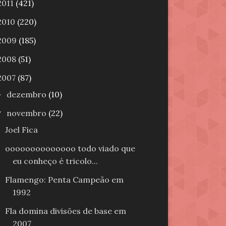
2011
(421)
2010
(220)
2009
(185)
2008
(51)
2007
(87)
dezembro
(10)
►
novembro
(22)
▼
Joel Fica
oooooooooooooo todo viado que
eu conheço é tricolo...
Flamengo: Penta Campeão em
1992
Fla domina divisões de base em
2007