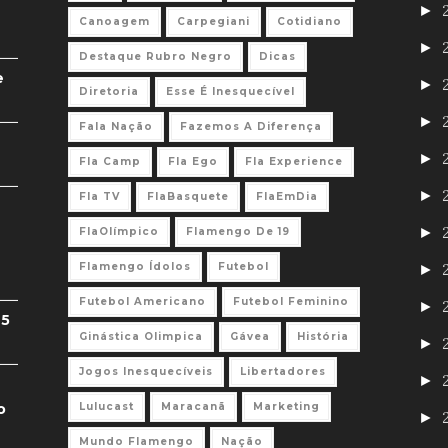
►
Canoagem
Carpegiani
Cotidiano
►
Destaque Rubro Negro
Dicas
e
►
Diretoria
Esse É Inesquecível
►
Fala Nação
Fazemos A Diferença
►
Fla Camp
Fla Ego
Fla Experience
►
Fla TV
FlaBasquete
FlaEmDia
►
FlaOlímpico
Flamengo De 19
Flamengo Ídolos
Futebol
►
Futebol Americano
Futebol Feminino
►
 5
Ginástica Olimpica
Gávea
História
►
Jogos Inesquecíveis
Libertadores
►
o
Lulucast
Maracanã
Marketing
►
Mundo Flamengo
Nação