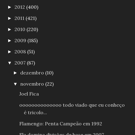
2012
(400)
►
2011
(421)
►
2010
(220)
►
2009
(185)
►
2008
(51)
►
2007
(87)
▼
dezembro
(10)
►
novembro
(22)
▼
Joel Fica
oooooooooooooo todo viado que eu conheço
é tricolo...
Flamengo: Penta Campeão em 1992
Fla domina divisões de base em 2007