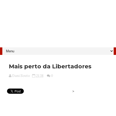
Mais perto da Libertadores
Dani Souto
21:38
0
>