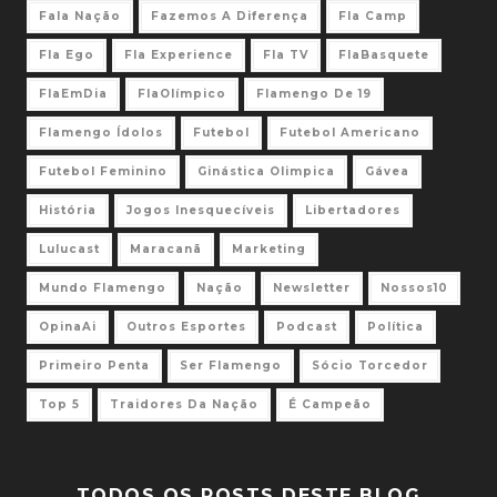
Fala Nação
Fazemos A Diferença
Fla Camp
Fla Ego
Fla Experience
Fla TV
FlaBasquete
FlaEmDia
FlaOlímpico
Flamengo De 19
Flamengo Ídolos
Futebol
Futebol Americano
Futebol Feminino
Ginástica Olimpica
Gávea
História
Jogos Inesquecíveis
Libertadores
Lulucast
Maracanã
Marketing
Mundo Flamengo
Nação
Newsletter
Nossos10
OpinaAi
Outros Esportes
Podcast
Política
Primeiro Penta
Ser Flamengo
Sócio Torcedor
Top 5
Traidores Da Nação
É Campeão
TODOS OS POSTS DESTE BLOG