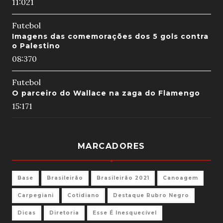
11:02
1
Futebol
Imagens das comemorações dos 5 gols contra
o Palestino
08:37
0
Futebol
O parceiro do Wallace na zaga do Flamengo
15:17
1
MARCADORES
Base
Brasileirão
Brasileirão 2021
Canoagem
Carpegiani
Cotidiano
Destaque Rubro Negro
Dicas
Diretoria
Esse É Inesquecível