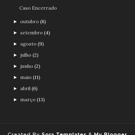
Caso Encerrado
outubro
(8)
►
setembro
(4)
►
agosto
(9)
►
julho
(2)
►
junho
(2)
►
maio
(11)
►
abril
(6)
►
março
(13)
►
Created By
Sora Templates
&
My Blogger