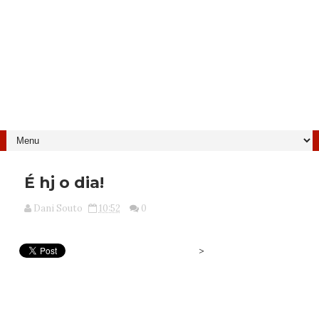
É hj o dia!
Dani Souto
10:52
0
>