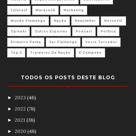
Lulucast
Maracanã
Marketing
Mundo Flamengo
Nação
Newsletter
Nossos10
OpinaAi
Outros Esportes
Podcast
Política
Primeiro Penta
Ser Flamengo
Sócio Torcedor
Top 5
Traidores Da Nação
É Campeão
TODOS OS POSTS DESTE BLOG
2023
(46)
►
2022
(78)
►
2021
(38)
►
2020
(48)
►