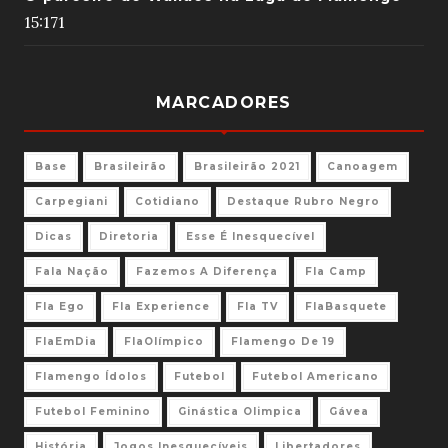
15:17
1
MARCADORES
Base
Brasileirão
Brasileirão 2021
Canoagem
Carpegiani
Cotidiano
Destaque Rubro Negro
Dicas
Diretoria
Esse É Inesquecível
Fala Nação
Fazemos A Diferença
Fla Camp
Fla Ego
Fla Experience
Fla TV
FlaBasquete
FlaEmDia
FlaOlímpico
Flamengo De 19
Flamengo Ídolos
Futebol
Futebol Americano
Futebol Feminino
Ginástica Olimpica
Gávea
História
Jogos Inesquecíveis
Libertadores