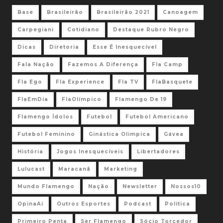
Base
Brasileirão
Brasileirão 2021
Canoagem
Carpegiani
Cotidiano
Destaque Rubro Negro
Dicas
Diretoria
Esse É Inesquecível
Fala Nação
Fazemos A Diferença
Fla Camp
Fla Ego
Fla Experience
Fla TV
FlaBasquete
FlaEmDia
FlaOlímpico
Flamengo De 19
Flamengo Ídolos
Futebol
Futebol Americano
Futebol Feminino
Ginástica Olimpica
Gávea
História
Jogos Inesquecíveis
Libertadores
Lulucast
Maracanã
Marketing
Mundo Flamengo
Nação
Newsletter
Nossos10
OpinaAi
Outros Esportes
Podcast
Política
Primeiro Penta
Ser Flamengo
Sócio Torcedor