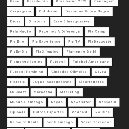
Base
Brasileirão
Brasileirão 2021
Canoagem
Carpegiani
Cotidiano
Destaque Rubro Negro
Dicas
Diretoria
Esse É Inesquecível
Fala Nação
Fazemos A Diferença
Fla Camp
Fla Ego
Fla Experience
Fla TV
FlaBasquete
FlaEmDia
FlaOlímpico
Flamengo De 19
Flamengo Ídolos
Futebol
Futebol Americano
Futebol Feminino
Ginástica Olimpica
Gávea
História
Jogos Inesquecíveis
Libertadores
Lulucast
Maracanã
Marketing
Mundo Flamengo
Nação
Newsletter
Nossos10
OpinaAi
Outros Esportes
Podcast
Política
Primeiro Penta
Ser Flamengo
Sócio Torcedor