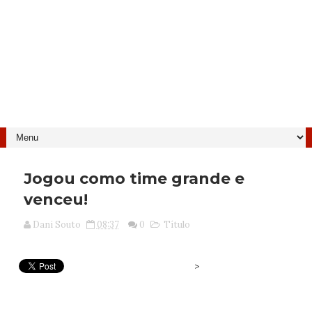
Jogou como time grande e
venceu!
Dani Souto
08:37
0
Título
>