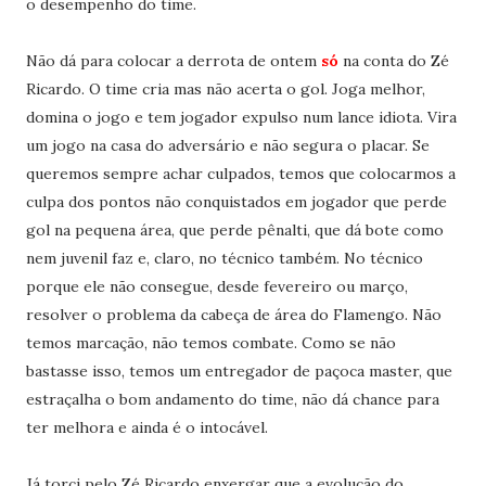
o desempenho do time.
Não dá para colocar a derrota de ontem
só
na conta do Zé
Ricardo. O time cria mas não acerta o gol. Joga melhor,
domina o jogo e tem jogador expulso num lance idiota. Vira
um jogo na casa do adversário e não segura o placar. Se
queremos sempre achar culpados, temos que colocarmos a
culpa dos pontos não conquistados em jogador que perde
gol na pequena área, que perde pênalti, que dá bote como
nem juvenil faz e, claro, no técnico também. No técnico
porque ele não consegue, desde fevereiro ou março,
resolver o problema da cabeça de área do Flamengo. Não
temos marcação, não temos combate. Como se não
bastasse isso, temos um entregador de paçoca master, que
estraçalha o bom andamento do time, não dá chance para
ter melhora e ainda é o intocável.
Já torci pelo Zé Ricardo enxergar que a evolução do