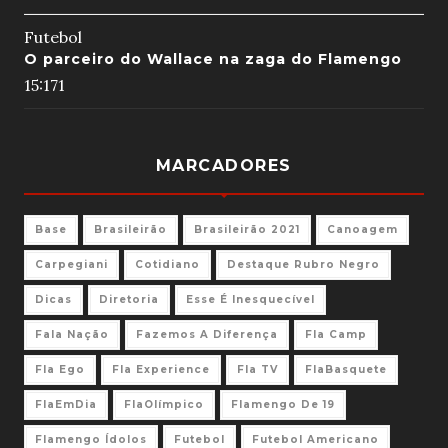
Futebol
O parceiro do Wallace na zaga do Flamengo
15:17
1
MARCADORES
Base
Brasileirão
Brasileirão 2021
Canoagem
Carpegiani
Cotidiano
Destaque Rubro Negro
Dicas
Diretoria
Esse É Inesquecível
Fala Nação
Fazemos A Diferença
Fla Camp
Fla Ego
Fla Experience
Fla TV
FlaBasquete
FlaEmDia
FlaOlímpico
Flamengo De 19
Flamengo Ídolos
Futebol
Futebol Americano