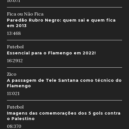
10:07
1
Fica ou Não Fica
Paredão Rubro Negro: quem sai e quem fica
em 2013
13:46
8
Futebol
Essencial para o Flamengo em 2022!
16:29
12
Zico
A passagem de Tele Santana como técnico do
Flamengo
11:02
1
Futebol
Imagens das comemorações dos 5 gols contra
o Palestino
08:37
0