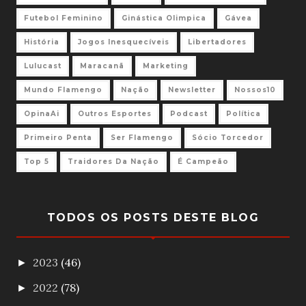
Futebol Feminino
Ginástica Olimpica
Gávea
História
Jogos Inesquecíveis
Libertadores
Lulucast
Maracanã
Marketing
Mundo Flamengo
Nação
Newsletter
Nossos10
OpinaAi
Outros Esportes
Podcast
Política
Primeiro Penta
Ser Flamengo
Sócio Torcedor
Top 5
Traidores Da Nação
É Campeão
TODOS OS POSTS DESTE BLOG
2023
(46)
►
2022
(78)
►