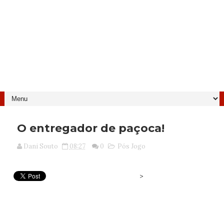
O entregador de paçoca!
Dani Souto
08:27
0
Pós Jogo
>