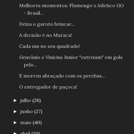
Melhores momentos: Flamengo x Atletico GO
- Brasil...
Deixa o garoto brincar...
A decisão é no Maraca!
Cada um no seu quadrado!
Geuvânio e Vinicius Junior "estreiam" em gols
pelo...
E morreu abraçado com os perebas...
O entregador de paçoca!
julho
(26)
►
junho
(27)
►
maio
(40)
►
abril
(20)
►