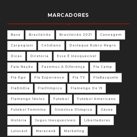
MARCADORES
Base
Brasileirão
Brasileirão 2021
Canoagem
Carpegiani
Cotidiano
Destaque Rubro Negro
Dicas
Diretoria
Esse É Inesquecível
Fala Nação
Fazemos A Diferença
Fla Camp
Fla Ego
Fla Experience
Fla TV
FlaBasquete
FlaEmDia
FlaOlímpico
Flamengo De 19
Flamengo Ídolos
Futebol
Futebol Americano
Futebol Feminino
Ginástica Olimpica
Gávea
História
Jogos Inesquecíveis
Libertadores
Lulucast
Maracanã
Marketing