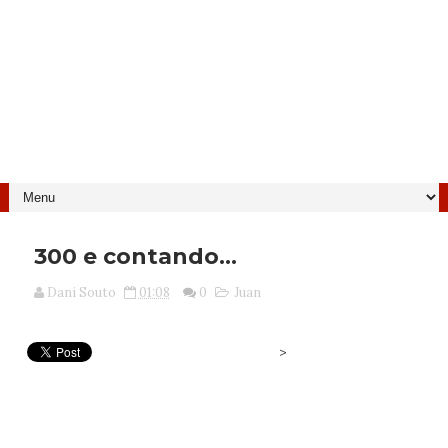
300 e contando...
Dani Souto
01:08
0
Juan
>