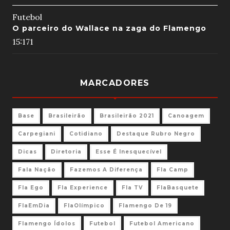
Futebol
O parceiro do Wallace na zaga do Flamengo
15:17
1
MARCADORES
Base
Brasileirão
Brasileirão 2021
Canoagem
Carpegiani
Cotidiano
Destaque Rubro Negro
Dicas
Diretoria
Esse É Inesquecível
Fala Nação
Fazemos A Diferença
Fla Camp
Fla Ego
Fla Experience
Fla TV
FlaBasquete
FlaEmDia
FlaOlímpico
Flamengo De 19
Flamengo Ídolos
Futebol
Futebol Americano