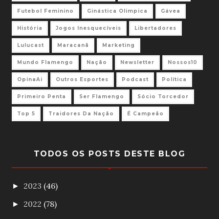
Futebol Feminino
Ginástica Olimpica
Gávea
História
Jogos Inesquecíveis
Libertadores
Lulucast
Maracanã
Marketing
Mundo Flamengo
Nação
Newsletter
Nossos10
OpinaAi
Outros Esportes
Podcast
Política
Primeiro Penta
Ser Flamengo
Sócio Torcedor
Top 5
Traidores Da Nação
É Campeão
TODOS OS POSTS DESTE BLOG
2023
(46)
►
2022
(78)
►