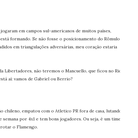
á jogaram em campos sul-americanos de muitos países,
 está formando. Se não fosse o posicionamento do Rômulo
ndidos em triangulações adversárias, meu coração estaria
a Libertadores, não teremos o Mancuello, que ficou no Rio
está aí: vamos de Gabriel ou Berrio?
o chileno, empatou com o Atletico PR fora de casa, lutando
 de semana por 4x1 e tem bons jogadores. Ou seja, é um time
errotar o Flamengo.