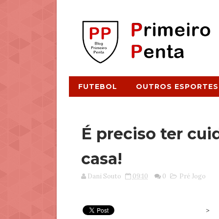
FUTEBOL
OUTROS ESPORTES
É preciso ter cui
casa!
Dani Souto
09:10
0
Pré Jogo
>