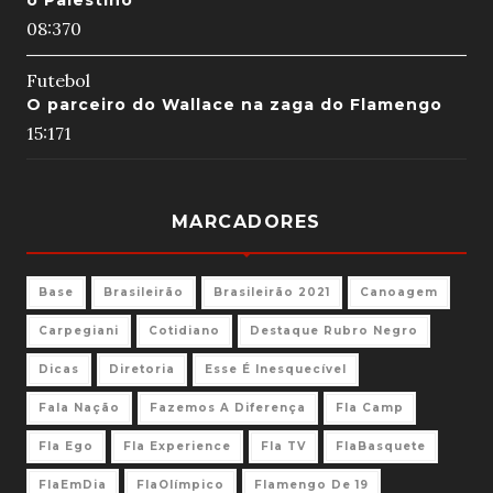
o Palestino
08:37
0
Futebol
O parceiro do Wallace na zaga do Flamengo
15:17
1
MARCADORES
Base
Brasileirão
Brasileirão 2021
Canoagem
Carpegiani
Cotidiano
Destaque Rubro Negro
Dicas
Diretoria
Esse É Inesquecível
Fala Nação
Fazemos A Diferença
Fla Camp
Fla Ego
Fla Experience
Fla TV
FlaBasquete
FlaEmDia
FlaOlímpico
Flamengo De 19