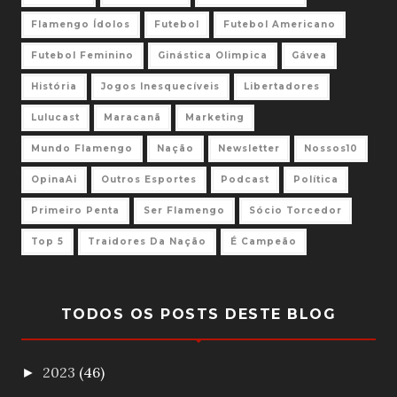
Flamengo Ídolos
Futebol
Futebol Americano
Futebol Feminino
Ginástica Olimpica
Gávea
História
Jogos Inesquecíveis
Libertadores
Lulucast
Maracanã
Marketing
Mundo Flamengo
Nação
Newsletter
Nossos10
OpinaAi
Outros Esportes
Podcast
Política
Primeiro Penta
Ser Flamengo
Sócio Torcedor
Top 5
Traidores Da Nação
É Campeão
TODOS OS POSTS DESTE BLOG
2023
(46)
►