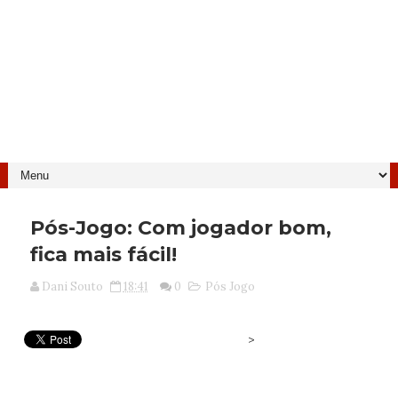
Pós-Jogo: Com jogador bom,
fica mais fácil!
Dani Souto
18:41
0
Pós Jogo
>