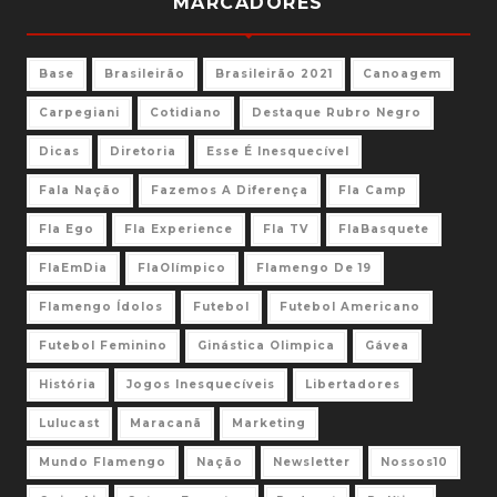
MARCADORES
Base
Brasileirão
Brasileirão 2021
Canoagem
Carpegiani
Cotidiano
Destaque Rubro Negro
Dicas
Diretoria
Esse É Inesquecível
Fala Nação
Fazemos A Diferença
Fla Camp
Fla Ego
Fla Experience
Fla TV
FlaBasquete
FlaEmDia
FlaOlímpico
Flamengo De 19
Flamengo Ídolos
Futebol
Futebol Americano
Futebol Feminino
Ginástica Olimpica
Gávea
História
Jogos Inesquecíveis
Libertadores
Lulucast
Maracanã
Marketing
Mundo Flamengo
Nação
Newsletter
Nossos10