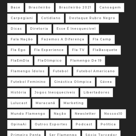
Base
Brasileirão
Brasileirão 2021
Canoagem
Carpegiani
Cotidiano
Destaque Rubro Negro
Dicas
Diretoria
Esse É Inesquecível
Fala Nação
Fazemos A Diferença
Fla Camp
Fla Ego
Fla Experience
Fla TV
FlaBasquete
FlaEmDia
FlaOlímpico
Flamengo De 19
Flamengo Ídolos
Futebol
Futebol Americano
Futebol Feminino
Ginástica Olimpica
Gávea
História
Jogos Inesquecíveis
Libertadores
Lulucast
Maracanã
Marketing
Mundo Flamengo
Nação
Newsletter
Nossos10
OpinaAi
Outros Esportes
Podcast
Política
Primeiro Penta
Ser Flamengo
Sócio Torcedor